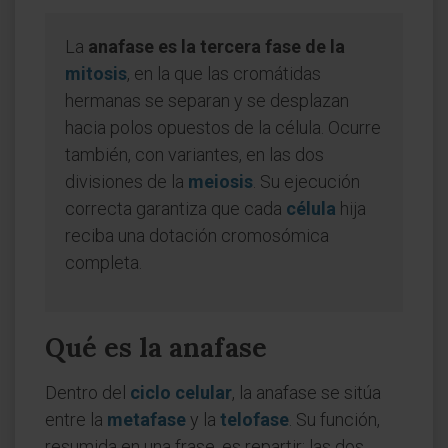
La
anafase es la tercera fase de la
mitosis
, en la que las cromátidas
hermanas se separan y se desplazan
hacia polos opuestos de la célula. Ocurre
también, con variantes, en las dos
divisiones de la
meiosis
. Su ejecución
correcta garantiza que cada
célula
hija
reciba una dotación cromosómica
completa.
Qué es la anafase
Dentro del
ciclo celular
, la anafase se sitúa
entre la
metafase
y la
telofase
. Su función,
resumida en una frase, es repartir: las dos