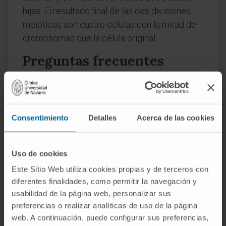
hijas. El resultado final de las dos divisiones
meióticas son cuatro células con la mitad de
cromosomas que la célula original.
Preguntas frecuentes
¿De dónde viene la palabra
anafase?
Del griego ἀνά (
aná
, «hacia atrás, de nuevo») y
Consentimiento
Detalles
Acerca de las cookies
φάσις (
phásis
, «fase, aparición»). El prefijo
alude al retroceso de los cromosomas desde
Uso de cookies
el plano ecuatorial hacia los polos de la célula.
Este Sitio Web utiliza cookies propias y de terceros con
La nomenclatura se consolidó a finales del
diferentes finalidades, como permitir la navegación y
siglo XIX con los trabajos de Walther
usabilidad de la página web, personalizar sus
Flemming y otros histólogos que estudiaron la
preferencias o realizar analíticas de uso de la página
división celular al microscopio.
web. A continuación, puede configurar sus preferencias,