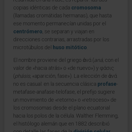
copias idénticas de cada
cromosoma
(llamadas cromátidas hermanas), que hasta
ese momento permanecían unidas por el
centrómero
, se separan y viajan en
direcciones contrarias, arrastradas por los
microtúbulos del
huso mitótico
.
El nombre proviene del griego ἀνά (
aná
, con el
valor de «hacia atrás» o «de nuevo») y φάσις
(
phásis
, «aparición, fase»). La elección de ἀνά
no es casual: en la secuencia clásica
profase
-
metafase-anafase-telofase, el prefijo sugiere
un movimiento de «retorno» o «retroceso» de
los cromosomas desde el plano ecuatorial
hacia los polos de la célula. Walther Flemming,
el histólogo alemán que en 1882 describió
con detalle las fases de la
división celular
,