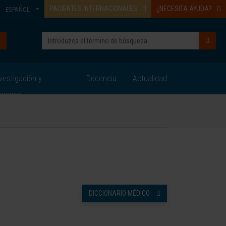
PACIENTES INTERNACIONALES
¿NECESITA AYUDA?
ESPAÑOL
vestigación y
Docencia
Actualidad
nsayos
DICCIONARIO MÉDICO