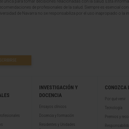
te única para tomar decisiones relacionadas con la salud. Esta informa
recomendaciones de profesionales de la salud. Siempre es esencial consu
versidad de Navarra no se responsabiliza por el uso inapropiado o la in
SCRIBIRSE
INVESTIGACIÓN Y
CONOZCA L
ALES
DOCENCIA
Por qué venir
Ensayos clínicos
Tecnología
rofesionales
Docencia y formación
Premios y rec
os
Residentes y Unidades
Responsabilida