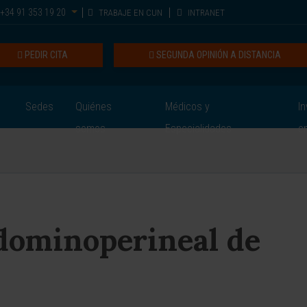
+34 91 353 19 20
TRABAJE EN CUN
INTRANET
PEDIR CITA
SEGUNDA OPINIÓN A DISTANCIA
Sedes
Quiénes
Médicos y
In
somos
Especialidades
e
dominoperineal de