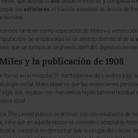
rineal», que aborda el
ano
desde el exterior y completa la
xtirpar los
esfínteres
, el tránsito intestinal se desvía de 
 terminal.
la conoce también como «operación de Miles» o «resecció
mputación» se emplea aquí en un sentido distinto al de la
sino que se extirpa un segmento del tubo digestivo termin
Miles y la publicación de 1908
e formó en el Hospital St. Bartholomew de Londres bajo la 
tología rectal. Miles observó que las resecciones perineal
l siglo XIX, dejaban con frecuencia tejido tumoral residual 
idiva local.
sta
The Lancet
publicó su artículo con los resultados de l
%, cifra que en aquella época se consideró aceptable frente
écnica; consistió en demostrar que la cirugía del cáncer d