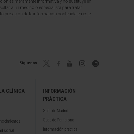
ción es meramente informativa y no sustituye en
ltar a un médico o especialista para tratar
terpretación de la información contenida en este
Síguenos
A CLÍNICA
INFORMACIÓN
PRÁCTICA
Sede de Madrid
Sede de Pamplona
onocimientos
Información práctica
d social