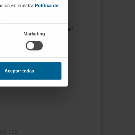
mación en nuestra
Política de
. El epónimo recuerda a William
Marketing
tinencia anal, de modo que el
más relevante frente a las
Aceptar todas
dad del tubo digestivo.
.
médicos.