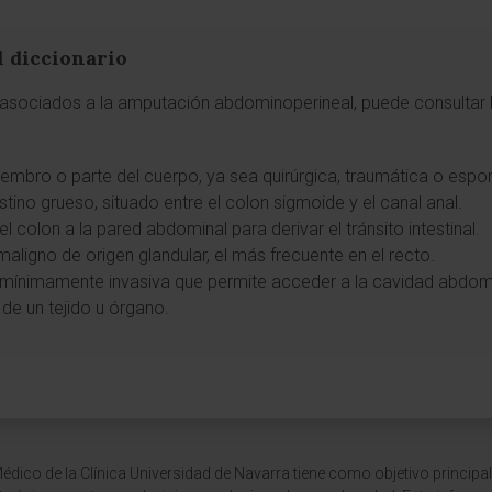
l diccionario
asociados a la amputación abdominoperineal, puede consultar la
iembro o parte del cuerpo, ya sea quirúrgica, traumática o espo
stino grueso, situado entre el colon sigmoide y el canal anal.
del colon a la pared abdominal para derivar el tránsito intestinal.
maligno de origen glandular, el más frecuente en el recto.
a mínimamente invasiva que permite acceder a la cavidad abdomin
a de un tejido u órgano.
dico de la Clínica Universidad de Navarra tiene como objetivo principal