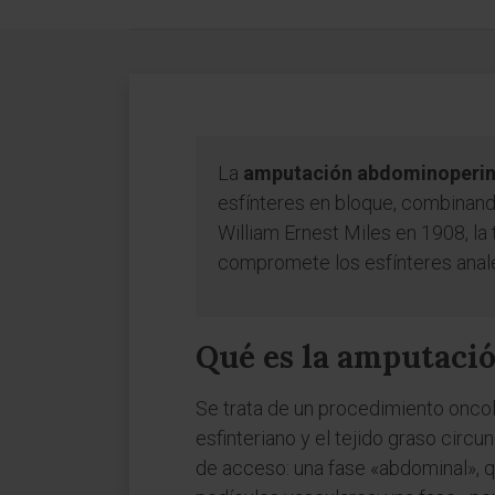
La
amputación abdominoperinea
esfínteres en bloque, combinando
William Ernest Miles en 1908, la
compromete los esfínteres anale
Qué es la amputaci
Se trata de un procedimiento oncológ
esfinteriano y el tejido graso circu
de acceso: una fase «abdominal», q