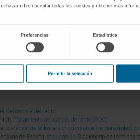
 rechazar o bien aceptar todas las cookies y obtener más infor
ación de Miles?
ación abdominoperineal» designan el mismo procedimiento
Preferencias
Estadística
a en 1908.
lostomía definitiva?
 aparato esfinteriano completo, no queda mecanismo de con
rma permanente a la pared abdominal. Esta es la diferencia 
Permitir la selección
onservan los esfínteres y permiten restablecer la continui
r del colon y del recto
.
(NCI).
Tratamiento del cáncer de recto (PDQ)
.
la operación de Miles a la proctectomía transanal robótica
edicina de España.
Amputación
. Diccionario de términos 