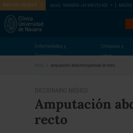
ÁREA DEL PACIENTE
NAVARRA
+34 948 255 400
MADRID
SEDES:
Enfermedades y
Chequeos y
Tratamientos
salud
Inicio
>
amputación abdominoperineal de recto
DICCIONARIO MÉDICO
Amputación ab
recto