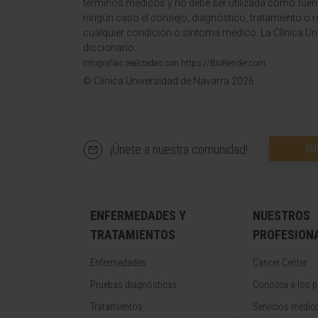
términos médicos y no debe ser utilizada como fuen
ningún caso el consejo, diagnóstico, tratamiento o 
cualquier condición o síntoma médico. La Clínica Uni
diccionario.
Infografías realizadas con https://BioRender.com
© Clínica Universidad de Navarra 2026
¡Únete a nuestra comunidad!
SU
ENFERMEDADES Y
NUESTROS
TRATAMIENTOS
PROFESION
Enfermedades
Cancer Center
Pruebas diagnósticas
Conozca a los p
Tratamientos
Servicios médic