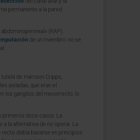
resección
del canal anal y la
forma permanente a la pared
n abdominoperineal» (RAP).
amputación
de un miembro: no se
al.
tutela de Harrison Cripps,
es aisladas, que eran el
en los ganglios del mesorrecto, lo
os primeros doce casos. La
 a la alternativa de no operar. La
e recto debía basarse en principios