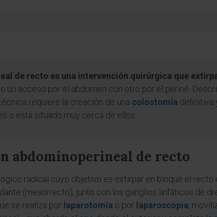
l de recto es una intervención quirúrgica que extirp
 un acceso por el abdomen con otro por el periné. Descrita
 técnica requiere la creación de una
colostomía
definitiva
s o está situado muy cerca de ellos.
ón abdominoperineal de recto
ico radical cuyo objetivo es extirpar en bloque el recto dis
ndante (mesorrecto), junto con los ganglios linfáticos de dre
ue se realiza por
laparotomía
o por
laparoscopia
, movil