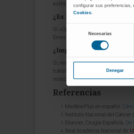
esfínteres.
configurar sus preferencias,
Cookies
.
¿Es lo mismo que la oper
Selección
Sí. «Operación de Miles» y «amput
Necesarias
de
Ernest Miles, que publicó la técnic
consentimiento
¿Implica siempre una co
Sí, necesariamente. Al extirpar el
tránsito intestinal se desvía de fo
Denegar
resecciones anteriores bajas, que c
Referencias
MedlinePlus en español.
Cánce
Instituto Nacional del Cáncer 
Elsevier, Cirugía Española.
De 
Real Academia Nacional de M