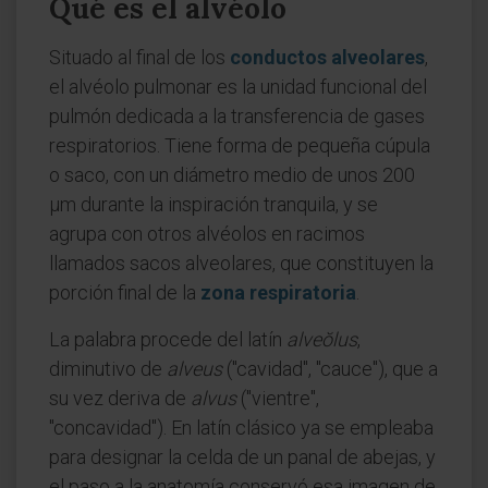
Qué es el alvéolo
Situado al final de los
conductos alveolares
,
el alvéolo pulmonar es la unidad funcional del
pulmón dedicada a la transferencia de gases
respiratorios. Tiene forma de pequeña cúpula
o saco, con un diámetro medio de unos 200
µm durante la inspiración tranquila, y se
agrupa con otros alvéolos en racimos
llamados sacos alveolares, que constituyen la
porción final de la
zona respiratoria
.
La palabra procede del latín
alveŏlus
,
diminutivo de
alveus
("cavidad", "cauce"), que a
su vez deriva de
alvus
("vientre",
"concavidad"). En latín clásico ya se empleaba
para designar la celda de un panal de abejas, y
el paso a la anatomía conservó esa imagen de