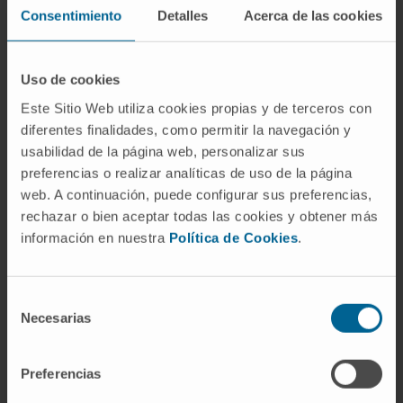
la disposición de las celdas de cera.
Consentimiento
Detalles
Acerca de las cookies
¿Cuántos alvéolos tiene un pulmón
humano?
Uso de cookies
Las estimaciones más aceptadas sitúan la
Este Sitio Web utiliza cookies propias y de terceros con
cifra entre 300 y 500 millones en ambos
diferentes finalidades, como permitir la navegación y
usabilidad de la página web, personalizar sus
pulmones. La variabilidad depende del tamaño
preferencias o realizar analíticas de uso de la página
corporal y del método de recuento; un trabajo
web. A continuación, puede configurar sus preferencias,
publicado en 2004 por Ochs y colaboradores,
rechazar o bien aceptar todas las cookies y obtener más
basado en estereología, cifró la media en unos
información en nuestra
Política de Cookies
.
480 millones.
¿Es lo mismo alvéolo que saco
Selección
alveolar?
Necesarias
de
consentimiento
No. El saco alveolar es la agrupación de varios
alvéolos que se abren a un espacio común al
Preferencias
final de un
conducto alveolar
. Cada alvéolo