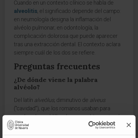
Cuando en un contexto clínico se habla de
alveolitis
, el significado depende del campo:
en neumología designa la inflamación del
alvéolo pulmonar; en odontología, la
complicación dolorosa que puede aparecer
tras una extracción dental. El contexto aclara
siempre cuál de los dos se refiere.
Preguntas frecuentes
¿De dónde viene la palabra
alvéolo?
Del latín
alveŏlus
, diminutivo de
alveus
("cavidad"), que los romanos usaban para
nombrar las celdillas de un panal. La anatomía
adoptó el término por analogía: los alvéolos
pulmonares recuerdan, agrupados en racimos,