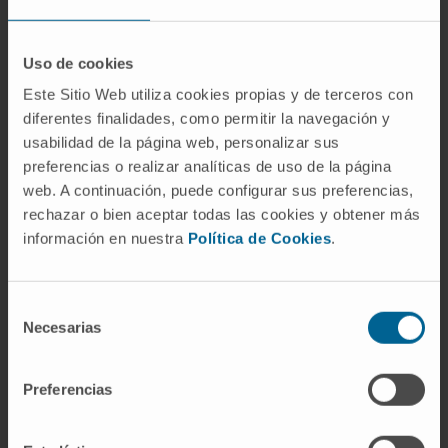
es
allograft
. La nomenclatura antigua
empleaba
homoinjerto
(del griego ὁμός,
Uso de cookies
«igual», referido a la misma especie), pero la
Este Sitio Web utiliza cookies propias y de terceros con
terminología internacional ha ido
diferentes finalidades, como permitir la navegación y
sustituyéndolo por
aloinjerto
para evitar la
usabilidad de la página web, personalizar sus
ambigüedad con «idéntico».
preferencias o realizar analíticas de uso de la página
¿Es lo mismo aloinjerto que
web. A continuación, puede configurar sus preferencias,
alotrasplante?
rechazar o bien aceptar todas las cookies y obtener más
información en nuestra
Política de Cookies
.
En sentido estricto, sí: ambos designan
material biológico trasplantado entre
Selección
individuos genéticamente distintos de la
Necesarias
de
misma especie. En la práctica,
aloinjerto
se
consentimiento
emplea más para tejidos procesados (hueso,
Preferencias
piel, tendón), y
alotrasplante
para órganos
vascularizados completos, aunque la frontera
no es rígida y depende de la tradición de cada