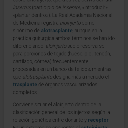
insertus
(participio de
inserere
, «introducir»,
«plantar dentro»). La Real Academia Nacional
de Medicina registra
aloinjerto
como
sinónimo de
alotrasplante
, aunque en la
práctica quirúrgica ambos términos se han ido
diferenciando:
aloinjerto
suele reservarse
para porciones de tejido (hueso, piel, tendón,
cartílago, córnea) frecuentemente
procesadas en un banco de tejidos, mientras
que
alotrasplante
designa más a menudo el
trasplante
de órganos vascularizados
completos.
Conviene situar el aloinjerto dentro de la
clasificación general de los injertos según la
relación genética entre donante y
receptor
.
En un extremo se encuentra el
autoinjerto
,