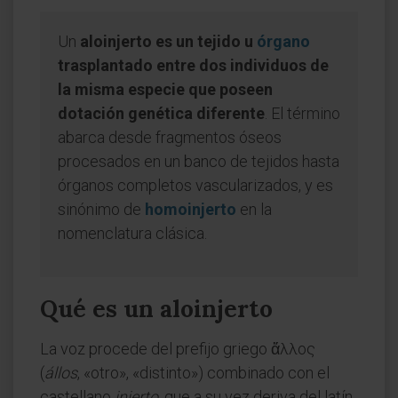
Un
aloinjerto es un tejido u
órgano
trasplantado entre dos individuos de
la misma especie que poseen
dotación genética diferente
. El término
abarca desde fragmentos óseos
procesados en un banco de tejidos hasta
órganos completos vascularizados, y es
sinónimo de
homoinjerto
en la
nomenclatura clásica.
Qué es un aloinjerto
La voz procede del prefijo griego ἄλλος
(
állos
, «otro», «distinto») combinado con el
castellano
injerto
, que a su vez deriva del latín