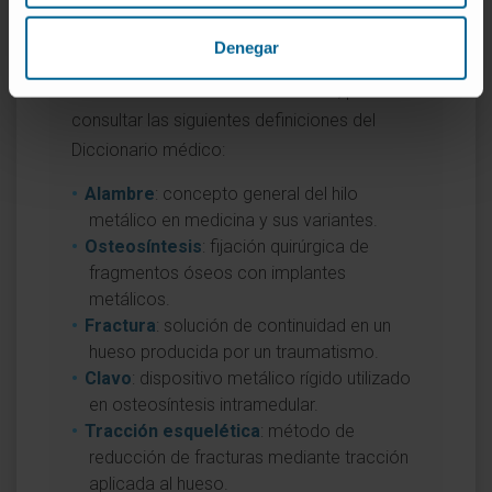
diccionario
Denegar
Si desea profundizar en conceptos
asociados al alambre de Kirschner, puede
consultar las siguientes definiciones del
Diccionario médico:
Alambre
: concepto general del hilo
metálico en medicina y sus variantes.
Osteosíntesis
: fijación quirúrgica de
fragmentos óseos con implantes
metálicos.
Fractura
: solución de continuidad en un
hueso producida por un traumatismo.
Clavo
: dispositivo metálico rígido utilizado
en osteosíntesis intramedular.
Tracción esquelética
: método de
reducción de fracturas mediante tracción
aplicada al hueso.