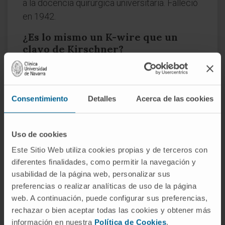
a la docencia quirúrgica universitaria. Falleció
en 1942.
¿Es lo mismo un K-wire que un
clavo de Kirschner?
En la práctica diaria, ambos términos se usan
indistintamente. Técnicamente, «alambre»
refleja mejor la naturaleza del dispositivo: un
Consentimiento
Detalles
Acerca de las cookies
hilo metálico liso y flexible, no un clavo rígido.
La denominación K-wire (
Kirschner wire
) es la
Uso de cookies
más extendida en la literatura quirúrgica
Este Sitio Web utiliza cookies propias y de terceros con
internacional.
diferentes finalidades, como permitir la navegación y
¿Duele la retirada del alambre?
usabilidad de la página web, personalizar sus
preferencias o realizar analíticas de uso de la página
Cuando el extremo del alambre sobresale de
web. A continuación, puede configurar sus preferencias,
la piel, la retirada suele hacerse en consulta
rechazar o bien aceptar todas las cookies y obtener más
con anestesia local o sin ella, dependiendo de
información en nuestra
Política de Cookies
.