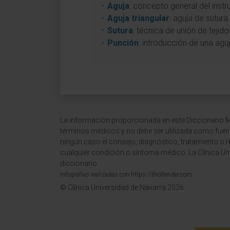
Aguja
: concepto general del inst
Aguja triangular
: aguja de sutur
Sutura
: técnica de unión de tejido
Punción
: introducción de una agu
La información proporcionada en este Diccionario Mé
términos médicos y no debe ser utilizada como fuen
ningún caso el consejo, diagnóstico, tratamiento o 
cualquier condición o síntoma médico. La Clínica Uni
diccionario.
Infografías realizadas con https://BioRender.com
© Clínica Universidad de Navarra 2026