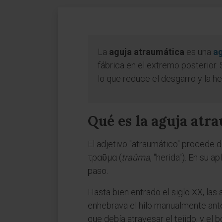
La
aguja atraumática
es una
a
fábrica en el extremo posterior. 
lo que reduce el desgarro y la he
Qué es la aguja atr
El adjetivo "atraumático" procede del
τραῦμα (
traûma
, "herida"). En su 
paso.
Hasta bien entrado el siglo XX, las 
enhebrava el hilo manualmente antes
que debía atravesar el tejido, y el 