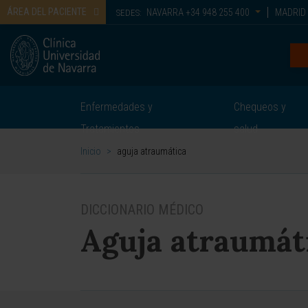
ÁREA DEL PACIENTE
NAVARRA
+34 948 255 400
MADRID
SEDES:
Enfermedades y
Chequeos y
Tratamientos
salud
Inicio
>
aguja atraumática
DICCIONARIO MÉDICO
Aguja atraumát