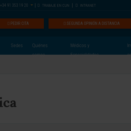
+34 91 353 19 20
TRABAJE EN CUN
INTRANET
PEDIR CITA
SEGUNDA OPINIÓN A DISTANCIA
Sedes
Quiénes
Médicos y
In
somos
Especialidades
e
ica