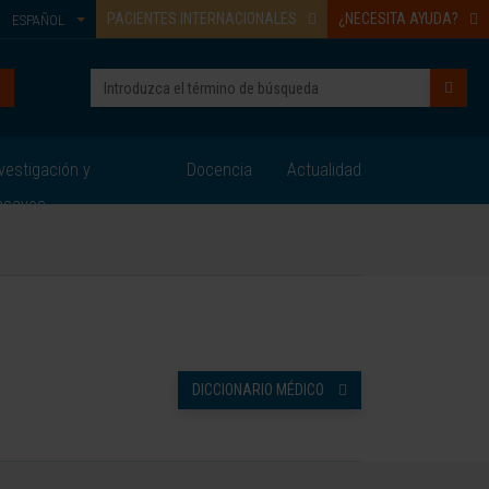
PACIENTES INTERNACIONALES
¿NECESITA AYUDA?
ESPAÑOL
vestigación y
Docencia
Actualidad
nsayos
DICCIONARIO MÉDICO