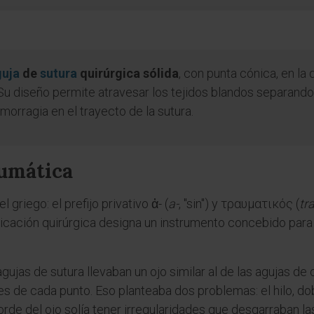
guja
de
sutura
quirúrgica sólida
, con punta cónica, en la
Su diseño permite atravesar los tejidos blandos separando l
morragia en el trayecto de la sutura.
aumática
 griego: el prefijo privativo ἀ- (
a-
, "sin") y τραυματικός (
tr
aplicación quirúrgica designa un instrumento concebido para
agujas de sutura llevaban un ojo similar al de las agujas de
 de cada punto. Eso planteaba dos problemas: el hilo, dob
borde del ojo solía tener irregularidades que desgarraban las