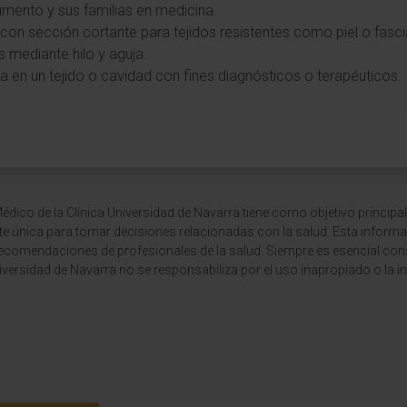
rumento y sus familias en medicina.
a con sección cortante para tejidos resistentes como piel o fasci
s mediante hilo y aguja.
ja en un tejido o cavidad con fines diagnósticos o terapéuticos.
dico de la Clínica Universidad de Navarra tiene como objetivo principal
te única para tomar decisiones relacionadas con la salud. Esta informa
recomendaciones de profesionales de la salud. Siempre es esencial consu
versidad de Navarra no se responsabiliza por el uso inapropiado o la in