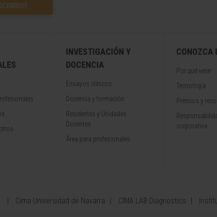
SCRIBIRSE
INVESTIGACIÓN Y
CONOZCA L
ALES
DOCENCIA
Por qué venir
Ensayos clínicos
Tecnología
rofesionales
Docencia y formación
Premios y rec
os
Residentes y Unidades
Responsabilida
Docentes
corporativa
otros
Área para profesionales
a
Cima Universidad de Navarra
CIMA LAB Diagnostics
Instit