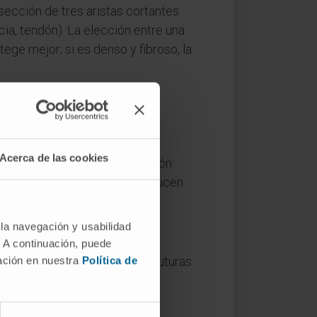
 sección de tres aristas cortantes
cia, tendón). La elección entre una
tege mejor; si es denso y fibroso, la
Acerca de las cookies
prefijo griego
a-
indica negación:
y la unión lisa con el hilo reducen
 la navegación y usabilidad
. A continuación, puede
mación en nuestra
Política de
 cierre de pared intestinal, suturas
ién la microcirugía recurre a