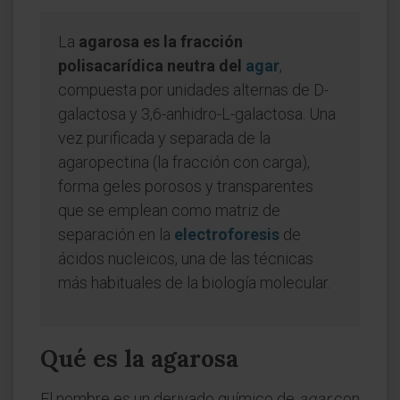
La
agarosa es la fracción
polisacarídica neutra del
agar
,
compuesta por unidades alternas de D-
galactosa y 3,6-anhidro-L-galactosa. Una
vez purificada y separada de la
agaropectina (la fracción con carga),
forma geles porosos y transparentes
que se emplean como matriz de
separación en la
electroforesis
de
ácidos nucleicos, una de las técnicas
más habituales de la biología molecular.
Qué es la agarosa
El nombre es un derivado químico de
agar
con