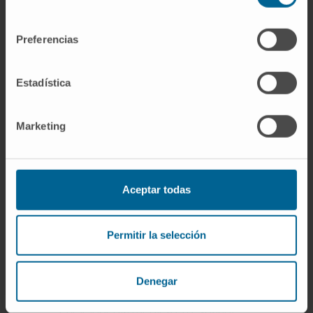
volverse a solidificar varias veces. En la
consentimiento
práctica, la mayoría de los laboratorios
Preferencias
descartan el gel tras un solo uso porque la
presencia de restos de colorante, ADN
residual o tampón degradado puede
Estadística
comprometer los resultados de una carrera
posterior.
Marketing
Referencias
Real Academia Española.
Agar-agar.
Aceptar todas
Diccionario de la lengua española
.
Manual MSD, versión para profesionales.
Cultivo. Diagnóstico de laboratorio de las
Permitir la selección
enfermedades infecciosas
.
Biblioteca Nacional de Medicina de
Denegar
Estados Unidos.
Urocultivo. MedlinePlus,
enciclopedia médica en español
.