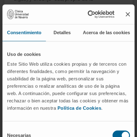
nomenclatura de glúcidos.
¿Cuál es la diferencia entre agar y
agarosa?
Consentimiento
Detalles
Acerca de las cookies
El agar es la mezcla completa que se obtiene
de las algas rojas e incluye agarosa y
Uso de cookies
agaropectina. La agarosa es solo la fracción
neutra, obtenida tras purificar y eliminar la
Este Sitio Web utiliza cookies propias y de terceros con
diferentes finalidades, como permitir la navegación y
agaropectina. El agar se usa sobre todo en
usabilidad de la página web, personalizar sus
microbiología (medios de cultivo); la agarosa
preferencias o realizar analíticas de uso de la página
purificada, en biología molecular (geles de
web. A continuación, puede configurar sus preferencias,
electroforesis).
rechazar o bien aceptar todas las cookies y obtener más
información en nuestra
Política de Cookies
.
¿Puede reutilizarse un gel de
agarosa?
Selección
Técnicamente, sí: la agarosa puede fundirse y
Necesarias
de