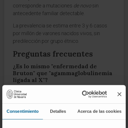
corresponde a mutaciones
de novo
sin
antecedente familiar detectable.
La prevalencia se estima entre 3 y 6 casos
por millón de varones nacidos vivos, sin
predilección por grupo étnico.
Preguntas frecuentes
¿Es lo mismo "enfermedad de
Bruton" que "agammaglobulinemia
ligada al X"?
Sí. Ambos nombres designan la misma
entidad. "Enfermedad de Bruton" o "síndrome
de Bruton" son las formas epónimas, en
Consentimiento
Detalles
Acerca de las cookies
homenaje a Ogden C. Bruton (1952).
"Agammaglobulinemia ligada al X" (XLA) es la