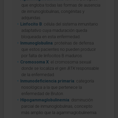
que engloba todas las formas de ausencia
de inmunoglobulinas, congénitas y
adquiridas.
Linfocito B
: célula del sistema inmunitario
adaptativo cuya maduración queda
bloqueada en esta enfermedad.
Inmunoglobulina
: proteínas de defensa
que estos pacientes no pueden producir
por falta de linfocitos B maduros.
Cromosoma X
: el cromosoma sexual
donde se localiza el gen
BTK
responsable
de la enfermedad.
Inmunodeficiencia primaria
: categoría
nosológica a la que pertenece la
enfermedad de Bruton.
Hipogammaglobulinemia
: disminución
parcial de inmunoglobulinas, concepto
más amplio que la agammaglobulinemia.