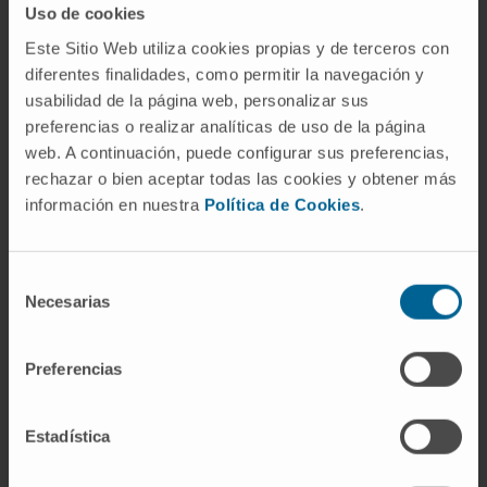
denominación nosológica moderna. En la
Uso de cookies
literatura clínica se usan indistintamente.
Este Sitio Web utiliza cookies propias y de terceros con
diferentes finalidades, como permitir la navegación y
¿Puede una mujer padecer esta
usabilidad de la página web, personalizar sus
forma de agammaglobulinemia?
preferencias o realizar analíticas de uso de la página
web. A continuación, puede configurar sus preferencias,
Es excepcional. Se han documentado casos
rechazar o bien aceptar todas las cookies y obtener más
aislados en mujeres con inactivación sesgada
información en nuestra
Política de Cookies
.
del cromosoma X, con anomalías
cromosómicas (como el síndrome de Turner,
45,X) o con homocigosis para la mutación.
Selección
Pero en la práctica clínica, la enfermedad de
Necesarias
de
Bruton afecta a varones.
consentimiento
Preferencias
¿Qué relación tiene la tirosina
quinasa de Bruton con la
oncología?
Estadística
La misma proteína BTK es la diana