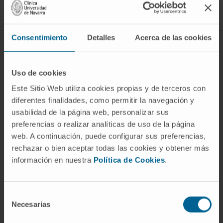
Síguenos
Consentimiento
Detalles
Acerca de las cookies
ENFERMEDADES Y TRATAMIENTOS
Enfermedades
Uso de cookies
Pruebas diagnósticas
Este Sitio Web utiliza cookies propias y de terceros con
diferentes finalidades, como permitir la navegación y
Tratamientos
usabilidad de la página web, personalizar sus
Cuidados en casa
preferencias o realizar analíticas de uso de la página
Chequeos y salud
web. A continuación, puede configurar sus preferencias,
rechazar o bien aceptar todas las cookies y obtener más
información en nuestra
Política de Cookies
.
NUESTROS PROFESIONALES
Cancer Center
Selección
Conozca a los profesionales
Necesarias
de
consentimiento
Servicios médicos