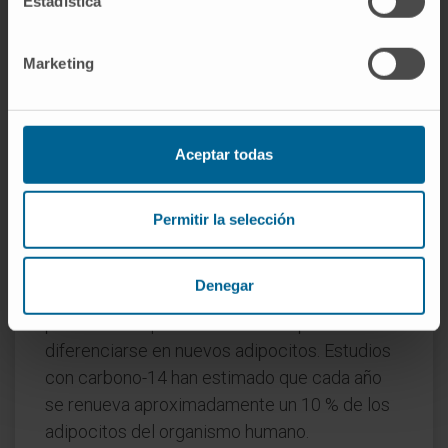
Estadística
(adipocitos) a partir de precursores
mesenquimatosos. La lipogénesis sintetiza
moléculas de grasa (ácidos grasos,
Marketing
triglicéridos) dentro de células ya existentes.
Son procesos relacionados pero
conceptualmente distintos.
Aceptar todas
¿La adipogénesis ocurre solo
durante el desarrollo
Permitir la selección
embrionario?
No, se mantiene a lo largo de toda la vida. El
Denegar
tejido adiposo del adulto contiene
precursores que conservan la capacidad de
diferenciarse en nuevos adipocitos. Estudios
con carbono-14 han estimado que cada año
se renueva aproximadamente un 10 % de los
adipocitos del organismo humano.