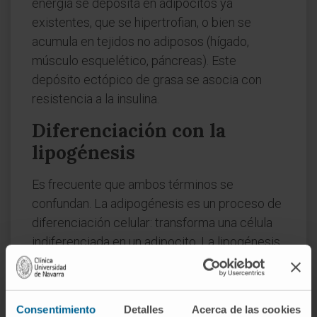
energía se deposita en adipocitos ya
existentes, que se hipertrofian, o bien se
acumula en tejidos no adiposos (hígado,
músculo esquelético, páncreas). Este
depósito ectópico de grasa se asocia con
resistencia a la insulina.
Diferenciación con la
lipogénesis
Es frecuente que ambos términos se
confundan. La adipogénesis es un proceso de
diferenciación celular: transforma una célula
indiferenciada en un adipocito. La lipogénesis
es una vía bioquímica: sintetiza ácidos grasos
a partir de precursores como el acetil-CoA,
sobre todo en el hígado y en el propio tejido
Consentimiento
Detalles
Acerca de las cookies