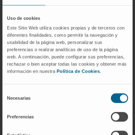
adiposo. Pueden coincidir en el tiempo,
puesto que un adipocito recién formado
comienza a sintetizar y almacenar lípidos,
Uso de cookies
pero son fenómenos de naturaleza distinta.
Este Sitio Web utiliza cookies propias y de terceros con
diferentes finalidades, como permitir la navegación y
Preguntas frecuentes
usabilidad de la página web, personalizar sus
preferencias o realizar analíticas de uso de la página
¿De dónde viene la palabra
web. A continuación, puede configurar sus preferencias,
adipogénesis?
rechazar o bien aceptar todas las cookies y obtener más
Del latín
adeps
('grasa') y el griego γένεσις
información en nuestra
Política de Cookies
.
('origen', 'formación'). Designa la formación de
las células grasas, no la producción de lípidos
Selección
en sí misma.
Necesarias
de
consentimiento
¿Es lo mismo adipogénesis que
lipogénesis?
Preferencias
No. La adipogénesis genera células nuevas