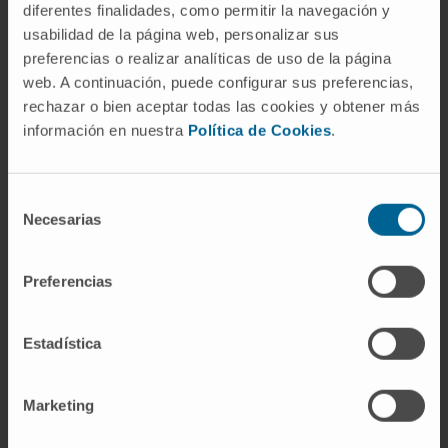
diferentes finalidades, como permitir la navegación y
¿De dónde viene la palabra
usabilidad de la página web, personalizar sus
antálgica?
preferencias o realizar analíticas de uso de la página
web. A continuación, puede configurar sus preferencias,
Del griego ἀντί (antí, «contra») y ἄλγος (álgos,
rechazar o bien aceptar todas las cookies y obtener más
«dolor»). La palabra significa «que combate el
información en nuestra
Política de Cookies
.
dolor». Se usa como adjetivo aplicado tanto a
un fármaco analgésico (sentido
farmacológico) como a una postura que evita
Selección
Necesarias
el dolor (sentido semiológico).
de
consentimiento
¿Es lo mismo actitud antálgica que
Preferencias
posición antálgica?
Sí. En la práctica clínica española los dos
Estadística
términos se usan como sinónimos. Algunos
textos reservan «posición» para la
Marketing
descripción neutra y «actitud» para la postura
entendida como signo clínico observado en el