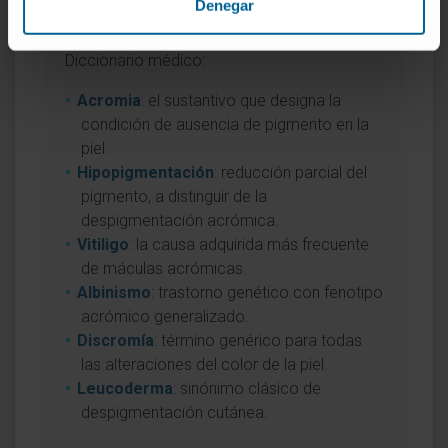
Denegar
asociados al adjetivo acrómico, puede
consultar las siguientes definiciones del
Diccionario médico:
Acromia
: el sustantivo que designa la
condición de ausencia de pigmento en la
piel.
Hipopigmentación
: reducción parcial del
pigmento, a distinguir de la
despigmentación acrómica.
Vitiligo
: la causa adquirida más frecuente
de máculas acrómicas.
Albinismo
: trastorno genético con fenotipo
acrómico generalizado.
Discromía
: término genérico para todas
las alteraciones del color de la piel.
Leucoderma
: sinónimo clásico de
despigmentación cutánea.