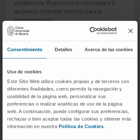
establecerla: fluorescencia intensa para lo
acrómico, contraste discreto para lo
hipopigmentado.
¿Qué es un nevus acrómico?
Es una mancha congénita despigmentada que
Consentimiento
Detalles
Acerca de las cookies
aparece durante los primeros años de vida y
se mantiene estable en proporción al
crecimiento del niño. No progresa como el
Uso de cookies
vitiligo y no requiere vigilancia especial salvo
Este Sitio Web utiliza cookies propias y de terceros con
que forme parte de un cuadro más amplio,
diferentes finalidades, como permitir la navegación y
como la hipomelanosis de Ito. Los
usabilidad de la página web, personalizar sus
preferencias o realizar analíticas de uso de la página
melanocitos están presentes pero transfieren
web. A continuación, puede configurar sus preferencias,
menos melanina a los queratinocitos.
rechazar o bien aceptar todas las cookies y obtener más
Referencias
información en nuestra
Política de Cookies
.