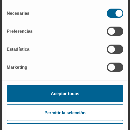
Das S.
Generalidades sobre los
Selección
trastornos de la pigmentación
. Manual
Necesarias
de
MSD, versión para profesionales.
consentimiento
Biblioteca Nacional de Medicina de EE.
Preferencias
UU.
Albinismo
. MedlinePlus en español.
Guerra Tapia A, Iglesias Díez L.
Bases
diagnósticas de las enfermedades
Estadística
cutáneas
.
Pediatría Integral
.
2012;XVI(3):207-218.
Marketing
Teo KK.
Introducción a la pigmentación
cutánea
. Manual MSD, versión para
público general.
Aceptar todas
Entradas relacionadas en el
diccionario
Permitir la selección
Si desea profundizar en conceptos