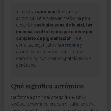
El adjetivo
acrómico
(femenino:
acrómica) se emplea en medicina para
describir
cualquier zona de la piel, las
mucosas u otro tejido que carece por
completo de pigmentación
. Es el
correlato adjetival de la
acromia
y
aparece con frecuencia en informes
dermatológicos, anatomopatológicos y
genéticos.
Qué significa acrómico
Se forma a partir del griego ἀ- (
a-
, sin) y
χρῶμα (
chróma
, color), con el sufijo adjetival
-ικός (
-ikós
). Literalmente: «carente de color».