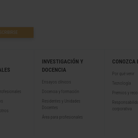
SCRIBIRSE
INVESTIGACIÓN Y
CONOZCA L
ALES
DOCENCIA
Por qué venir
Ensayos clínicos
Tecnología
rofesionales
Docencia y formación
Premios y rec
os
Residentes y Unidades
Responsabilida
Docentes
corporativa
otros
Área para profesionales