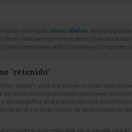
inación sinónima del
aborto diferido
: designa la pérdid
do de ser viable, pero permanece dentro de la cavidad uter
la literatura anglosajona, ambos conceptos corresponden a
no "retenido"
fferre
, "aplazar"— pone el acento en el retraso entre la mu
 de que los productos gestacionales permanecen en el inter
 otra topográfica. En la práctica clínica los dos término
gos de la CIE y en los protocolos de las sociedades de obs
que el miometrio no ha respondido con la cascada contrá