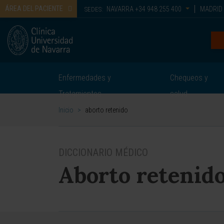
ÁREA DEL PACIENTE
NAVARRA
+34 948 255 400
MADRID
SEDES:
Enfermedades y
Chequeos y
Tratamientos
salud
Inicio
>
aborto retenido
DICCIONARIO MÉDICO
Aborto retenid