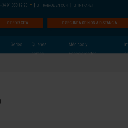
+34 91 353 19 20
TRABAJE EN CUN
INTRANET
PEDIR CITA
SEGUNDA OPINIÓN A DISTANCIA
Sedes
Quiénes
Médicos y
In
somos
Especialidades
e
o