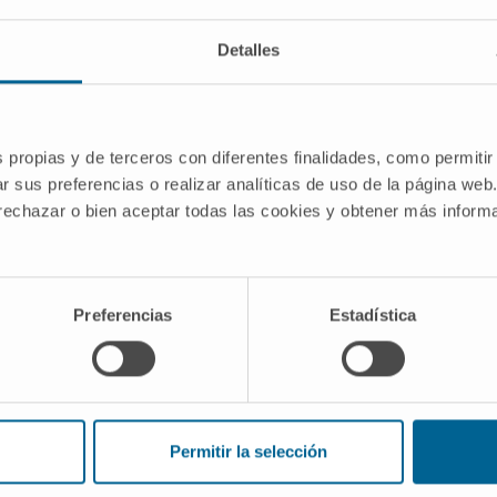
Detalles
os términos en los informes médicos?
más frecuente en la literatura española y en la codificación
 clínico coloquial. Los protocolos de la SEGO y del ACOG
s propias y de terceros con diferentes finalidades, como permitir
r sus preferencias o realizar analíticas de uso de la página web
 rechazar o bien aceptar todas las cookies y obtener más infor
ina de Estados Unidos.
Aborto espontáneo. MedlinePlus, e
fesionales.
Aborto espontáneo. Ginecología y obstetricia
.
Preferencias
Estadística
ina de Estados Unidos.
Pérdida del embarazo. MedlinePlus
to. Diccionario de la lengua española
.
l diccionario
Permitir la selección
sociados al aborto retenido, puede consultar las siguientes def