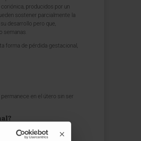
 coriónica, producidos por un
 pueden sostener parcialmente la
 su desarrollo pero que,
 o semanas.
sta forma de pérdida gestacional,
 permanece en el útero sin ser
nal?
espontánea; en otros, puede
tes de que aparezcan señales