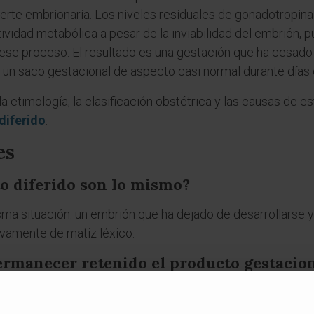
uerte embrionaria. Los niveles residuales de gonadotropina
ividad metabólica a pesar de la inviabilidad del embrión,
 ese proceso. El resultado es una gestación que ha cesado
un saco gestacional de aspecto casi normal durante días
 etimología, la clasificación obstétrica y las causas de e
diferido
.
es
o diferido son lo mismo?
ma situación: un embrión que ha dejado de desarrollarse y
ivamente de matiz léxico.
rmanecer retenido el producto gestacio
ón dura solo unos días antes de que comience la expulsión 
grafía es el recurso que permite detectar la situación an