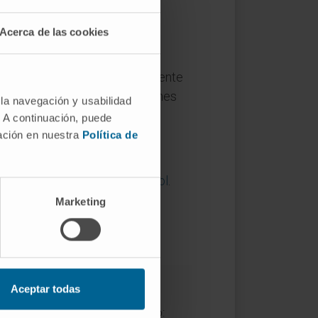
Acerca de las cookies
 CIE; "retenido" se usa ampliamente
 reconocen ambas denominaciones
 la navegación y usabilidad
. A continuación, puede
mación en nuestra
Política de
nciclopedia médica en español
.
Marketing
 en español
.
Aceptar todas
iniciones del Diccionario médico: