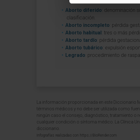
Aborto diferido
: denominación si
clasificación.
Aborto incompleto
: pérdida gest
Aborto habitual
: tres o más pér
Aborto tardío
: pérdida gestacion
Aborto tubárico
: expulsión espo
Legrado
: procedimiento de raspa
La información proporcionada en este Diccionario Mé
términos médicos y no debe ser utilizada como fuen
ningún caso el consejo, diagnóstico, tratamiento o 
cualquier condición o síntoma médico. La Clínica Uni
diccionario.
Infografías realizadas con https://BioRender.com