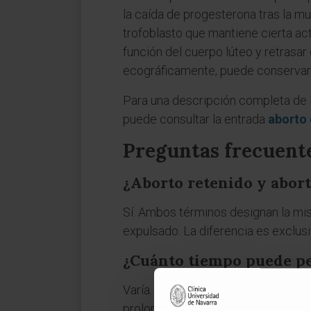
la caída de progesterona tras la m
trofoblasto que mantiene cierta act
función del cuerpo lúteo y retrasar
ecográficamente, puede conservar 
Para una descripción completa de la
puede consultar la entrada
aborto 
Preguntas frecuent
¿Aborto retenido y abort
Sí. Ambos términos designan la mis
expulsado. La diferencia es exclus
¿Cuánto tiempo puede pe
Varía. En algunos casos la retenci
prolongarse varias semanas. La eco