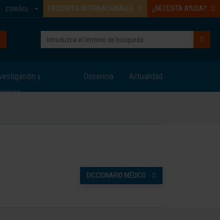
PACIENTES INTERNACIONALES
¿NECESITA AYUDA?
ESPAÑOL
vestigación y
Docencia
Actualidad
nsayos
DICCIONARIO MÉDICO