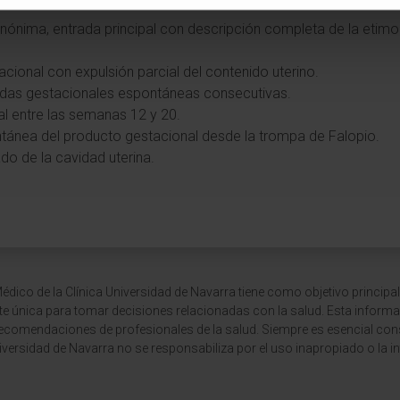
nónima, entrada principal con descripción completa de la etimo
acional con expulsión parcial del contenido uterino.
didas gestacionales espontáneas consecutivas.
al entre las semanas 12 y 20.
ntánea del producto gestacional desde la trompa de Falopio.
do de la cavidad uterina.
dico de la Clínica Universidad de Navarra tiene como objetivo principal
te única para tomar decisiones relacionadas con la salud. Esta informa
recomendaciones de profesionales de la salud. Siempre es esencial consu
versidad de Navarra no se responsabiliza por el uso inapropiado o la in