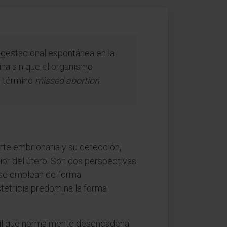
a gestacional espontánea en la
ina sin que el organismo
l término
missed abortion
.
erte embrionaria y su detección,
ior del útero. Son dos perspectivas
s se emplean de forma
tetricia predomina la forma
ctil que normalmente desencadena