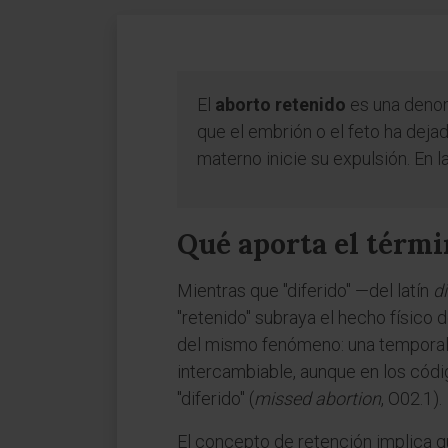
El
aborto retenido
es una denom
que el embrión o el feto ha deja
materno inicie su expulsión. En 
Qué aporta el térmi
Mientras que "diferido" —del latín
di
"retenido" subraya el hecho físico
del mismo fenómeno: una temporal y
intercambiable, aunque en los códi
"diferido" (
missed abortion
, O02.1).
El concepto de retención implica 