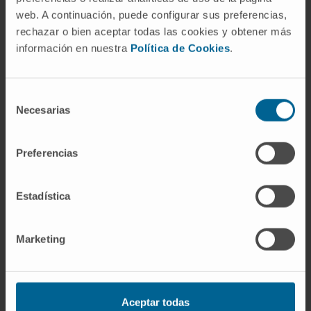
antígenos presentes.
web. A continuación, puede configurar sus preferencias,
rechazar o bien aceptar todas las cookies y obtener más
información en nuestra
Política de Cookies
.
Selección
La leche, junto con el huevo y el pescado, son las
Necesarias
de
causas de alergia más frecuentes en los niños
consentimiento
menores de 5 años.
Preferencias
La Clínica Universidad de Navarra es el primer
centro sanitario navarro que ofrece un
Estadística
tratamiento para eliminar las reacciones
alérgicas a la leche y el huevo
.
Marketing
El tratamiento de desensibilización logra que en
dos meses los pacientes puedan consumir
alimentos que contienen leche sin reacciones
Aceptar todas