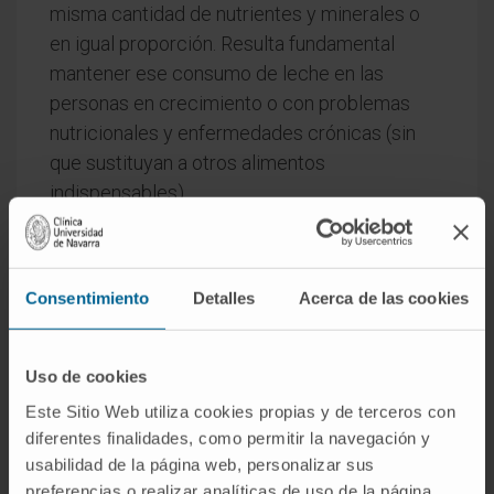
misma cantidad de nutrientes y minerales o
en igual proporción. Resulta fundamental
mantener ese consumo de leche en las
personas en crecimiento o con problemas
nutricionales y enfermedades crónicas (sin
que sustituyan a otros alimentos
indispensables).
No deja de ser fundamental también a lo largo
de la vida. Ayuda a evitar no sólo déficits de
nutrición sino también un aporte insuficiente
Consentimiento
Detalles
Acerca de las cookies
de calcio. Todo ello tiene consecuencias en la
salud del metabolismo y del sistema óseo.
Uso de cookies
Entre las principales limitaciones están las
Este Sitio Web utiliza cookies propias y de terceros con
derivadas de una intolerancia o alergia a
diferentes finalidades, como permitir la navegación y
algunos de sus componentes, como sucede
usabilidad de la página web, personalizar sus
con la lactosa, o bien diversas proteínas y
preferencias o realizar analíticas de uso de la página