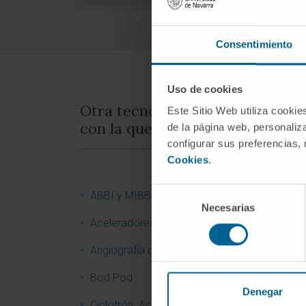
Consentimiento
Uso de cookies
Otra tecnología
Este Sitio Web utiliza cookie
con la que cuenta la Clínica
de la página web, personaliza
configurar sus preferencias,
Cookies
.
Selección
ABBI y MIBB
Necesarias
de
Aceleradores lineales para radioterapia
consentimiento
Angiografía digital
Bod Pod
Denegar
Ciclotrón. Acelerador de partículas