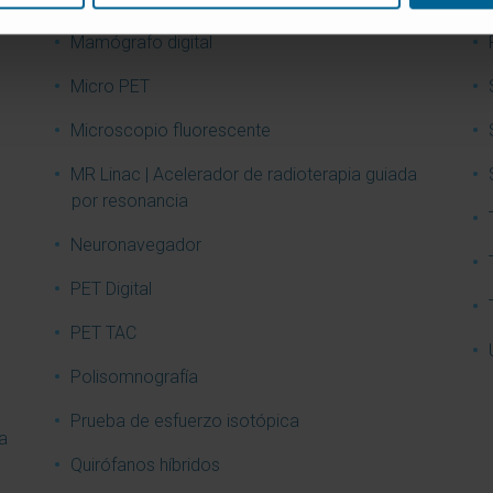
Mamógrafo digital
Micro PET
Microscopio fluorescente
MR Linac | Acelerador de radioterapia guiada
por resonancia
Neuronavegador
PET Digital
PET TAC
Polisomnografía
Prueba de esfuerzo isotópica
a
Quirófanos híbridos