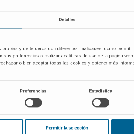
Detalles
s propias y de terceros con diferentes finalidades, como permitir
r sus preferencias o realizar analíticas de uso de la página web
 rechazar o bien aceptar todas las cookies y obtener más infor
Laboratorio de Electrofisiología Cardíaca
Preferencias
Estadística
Laboratorio GMP del Área de Terapia Celular
Laboratorio PET de Radiofarmacia
Láser verde KTP
Permitir la selección
Litotricia