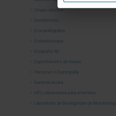
Cirugía robótica
Densitómetro
Ecocardiógrafos
Ecoendoscopia
Ecógrafos 4D
Espectrómetro de masas
Fibroscan o Elastografía
Gammacámara
HIFU, ultrasonidos para el temblor
Laboratorio de Bioseguridad de Microbiologí