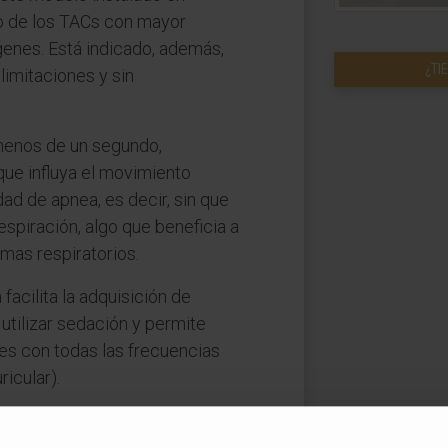
no de los TACs con mayor
genes. Está indicado, además,
¿TI
 limitaciones y sin
 menos de un segundo,
ue influya el movimiento
dad de apnea, es decir, sin que
espiración, algo que beneficia a
mas respiratorios.
facilita la adquisición de
utilizar sedación y permite
es con todas las frecuencias
ricular).