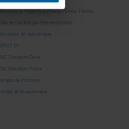
Resonancia magnética intraoperatoria 3 teslas
Sala de Cardiología Intervencionista
Simulador de radioterapia
SPECT CT
TAC Somatom Drive
TAC Somatom Force
Terapia de Protones
Unidad de Braquiterapia