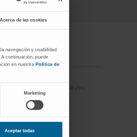
Acerca de las cookies
 la navegación y usabilidad
. A continuación, puede
mación en nuestra
Política de
Radioembolización con esferas de ytrio
Marketing
Radioterapia intraoperatoria LIAC
Radioterapia metabólica
Resonancia magnética 1,5 teslas
Aceptar todas
Resonancia magnética 3 teslas