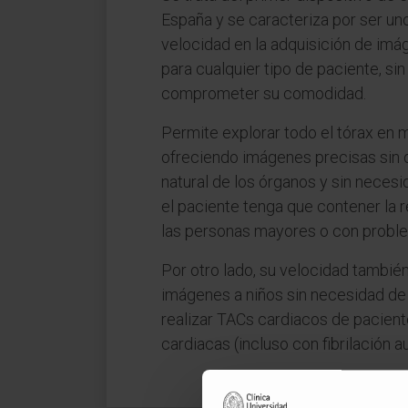
España y se caracteriza por ser u
velocidad en la adquisición de imá
para cualquier tipo de paciente, sin
comprometer su comodidad.
Permite explorar todo el tórax en
ofreciendo imágenes precisas sin q
natural de los órganos y sin necesi
el paciente tenga que contener la r
las personas mayores o con proble
Por otro lado, su velocidad también 
imágenes a niños sin necesidad de 
realizar TACs cardiacos de pacient
cardiacas (incluso con fibrilación au