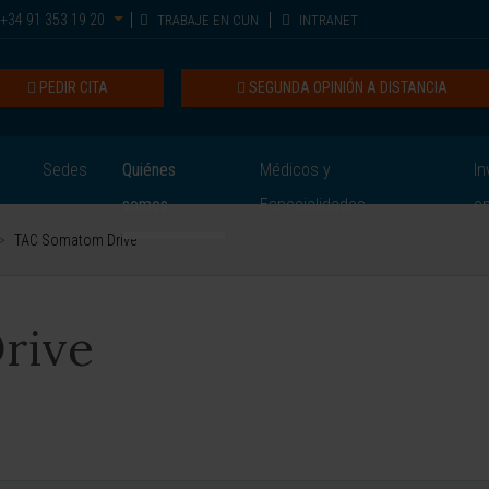
+34 91 353 19 20
TRABAJE EN CUN
INTRANET
PEDIR CITA
SEGUNDA OPINIÓN A DISTANCIA
Sedes
Quiénes
Médicos y
In
somos
Especialidades
e
>
TAC Somatom Drive
rive