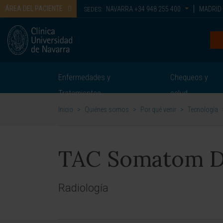
ÁREA DEL PACIENTE
NAVARRA
+34 948 255 400
MADRID
SEDES:
Enfermedades y
Chequeos y
Tratamientos
salud
Inicio
>
Quiénes somos
>
Por qué venir
>
Tecnología
TAC Somatom D
Radiología