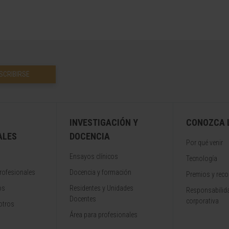
SCRIBIRSE
INVESTIGACIÓN Y
CONOZCA L
ALES
DOCENCIA
Por qué venir
Ensayos clínicos
Tecnología
rofesionales
Docencia y formación
Premios y rec
os
Residentes y Unidades
Responsabilida
Docentes
corporativa
otros
Área para profesionales