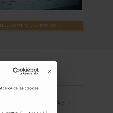
ENE DUDAS? CONTACTE CON NOSOTROS
Acerca de las cookies
Radioembolización con esferas de ytrio
 la navegación y usabilidad
Radioterapia intraoperatoria LIAC