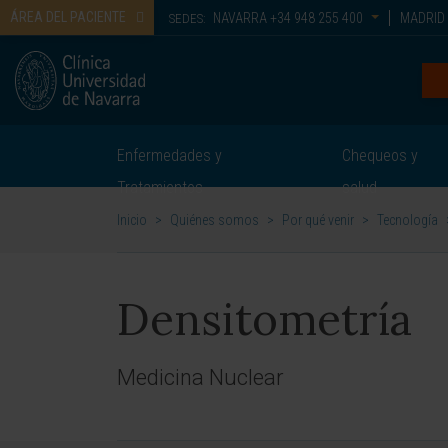
ÁREA DEL PACIENTE
NAVARRA
+34 948 255 400
MADRID
SEDES:
Enfermedades y
Chequeos y
Tratamientos
salud
Inicio
>
Quiénes somos
>
Por qué venir
>
Tecnología
Densitometría
Medicina Nuclear