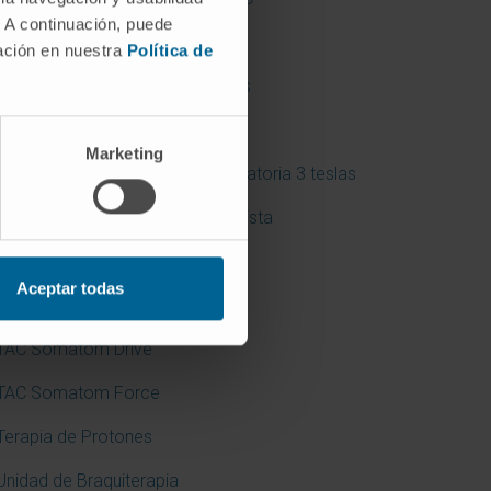
. A continuación, puede
Radioterapia metabólica
mación en nuestra
Política de
Resonancia magnética 1,5 teslas
Resonancia magnética 3 teslas
Marketing
Resonancia magnética intraoperatoria 3 teslas
Sala de Cardiología Intervencionista
Simulador de radioterapia
Aceptar todas
SPECT CT
TAC Somatom Drive
TAC Somatom Force
Terapia de Protones
Unidad de Braquiterapia