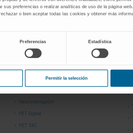
r sus preferencias o realizar analíticas de uso de la página web
Laboratorio PET de Radiofarmacia
 rechazar o bien aceptar todas las cookies y obtener más infor
Láser verde KTP
Litotricia
Preferencias
Estadística
Mamógrafo digital
Micro PET
Microscopio fluorescente
Permitir la selección
MR Linac | Acelerador de radioterapia guiada
por resonancia
Neuronavegador
PET Digital
PET TAC