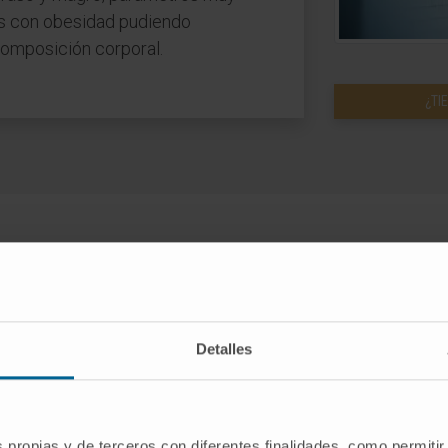
tes con obesidad pudiendo
 composición corporal.
¿TI
Detalles
Laboratorio de Electrofisiología Cardíaca
s propias y de terceros con diferentes finalidades, como permitir
Laboratorio GMP del Área de Terapia Celular