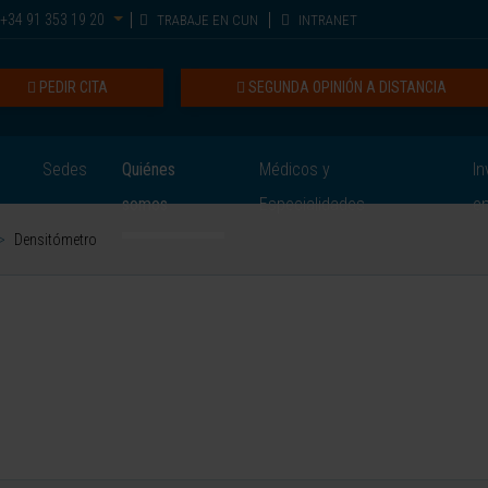
+34 91 353 19 20
TRABAJE EN CUN
INTRANET
PEDIR CITA
SEGUNDA OPINIÓN A DISTANCIA
Sedes
Quiénes
Médicos y
In
somos
Especialidades
e
>
Densitómetro