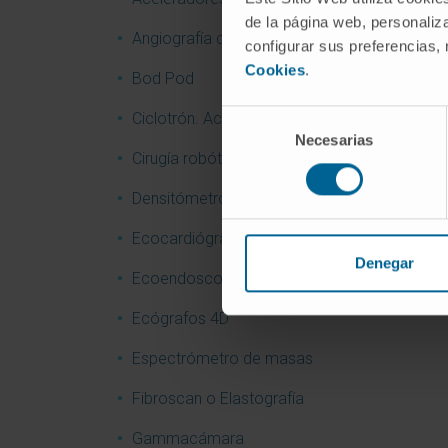
de la página web, personaliza
Angiografía digital
configurar sus preferencias,
Cookies
.
Bod Pod
Selección
Ciclotrón. Acelerador de partículas
Necesarias
de
Cirugía robótica
consentimiento
Densitómetro
Ecocardiógrafos
Denegar
Ecoendoscopia
Ecógrafos 4D
Espectrómetro de masas
Fibroscan o Elastografía
Gammacámara