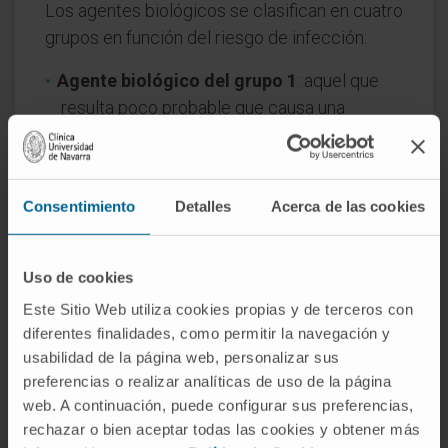
Los agentes biológicos se clasifican en cuatro
grupos en función del riesgo de infección:
Agente biológico del grupo 1
: aquel que
resulta poco probable que causa una
enfermedad en el hombre.
Agente biológico del grupo 2
: aquel que
puede causar una enfermedad en el hombre
Consentimiento
Detalles
Acerca de las cookies
y puede suponer un peligro para los
trabajadores, siendo poco probable que se
propague a la colectividad y existiendo
Uso de cookies
generalmente tratamiento profiláctico
Este Sitio Web utiliza cookies propias y de terceros con
(preventivo) o tratamiento eficaz. Por ej.
diferentes finalidades, como permitir la navegación y
agentes causantes de meningitis,
usabilidad de la página web, personalizar sus
salmonelosis, etc.
preferencias o realizar analíticas de uso de la página
Agente biológico del grupo 3
: aquel que
web. A continuación, puede configurar sus preferencias,
rechazar o bien aceptar todas las cookies y obtener más
puede causar una enfermedad grave en el