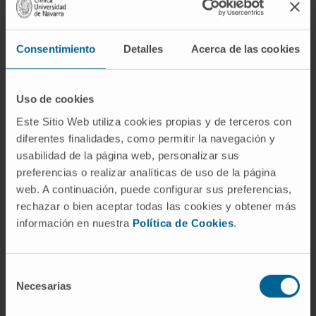
en Onco-Hematología desde 2020.
En investigación
Consentimiento
Detalles
Acerca de las cookies
Autora de más de 10 artículos publicados en
revistas científicas internacionales y
Uso de cookies
colaboradora en capítulos de libros de la
especialidad.
Este Sitio Web utiliza cookies propias y de terceros con
Ha colaborado en más de 30
diferentes finalidades, como permitir la navegación y
usabilidad de la página web, personalizar sus
comunicaciones a congresos nacionales e
preferencias o realizar analíticas de uso de la página
internacionales.
web. A continuación, puede configurar sus preferencias,
rechazar o bien aceptar todas las cookies y obtener más
información en nuestra
Política de Cookies
.
Selección
Necesarias
de
consentimiento