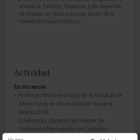
el Área de Tumores Torácicos, y del desarrollo
de terapias en fases precoces dentro de la
Unidad de Ensayos Clínicos.
Actividad
En docencia
Profesor clínico asociado de la Facultad de
Medicina de la Universidad de Navarra
desde 2018.
Colaborador docente del Máster de
Formación Permanente en Cuidados
Especializados en Enfermería con itinerario