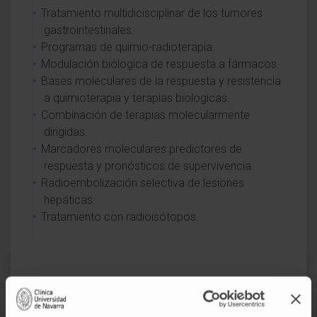
Tratamiento multidicisciplinar de los tumores
gastrointestinales.
Programas de quimio-radioterapia.
Modulación biólogica de respuesta a fármacos.
Bases moleculares de la respuesta y resistencia
a quimioterapia y terapias biologicas.
Combinación de terapias molecularmente
dirigidas.
Marcadores moleculares predictores de
respuesta y pronósticos de supervivencia.
Radioembolización selectiva de lesiones
hepáticas.
Tratamiento con radioisótopos.