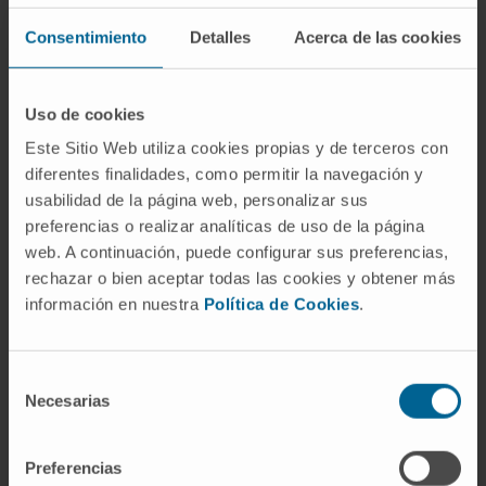
Actividad
Consentimiento
Detalles
Acerca de las cookies
En docencia
Tutor de Residentes del Departamento de
Uso de cookies
Oncología Médica desde 2015.
Este Sitio Web utiliza cookies propias y de terceros con
diferentes finalidades, como permitir la navegación y
En investigación
usabilidad de la página web, personalizar sus
Ha colaborado con 1 capítulo de un libro y
preferencias o realizar analíticas de uso de la página
colaborado en 17 artículos en revistas
web. A continuación, puede configurar sus preferencias,
nacionales e internacionales
rechazar o bien aceptar todas las cookies y obtener más
información en nuestra
Política de Cookies
.
Selección
Necesarias
de
consentimiento
Preferencias