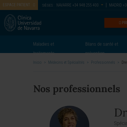
ESPACE PATIENT
NAVARRE
+34 948 255 400
MADRID
+3
SIÈGES :
PR
Maladies et
Bilans de santé et
traitements
prévention
Inicio
>
Médecins et Spécialités
>
Professionnels
>
Dre
Nos professionnels
Dr
Spécia