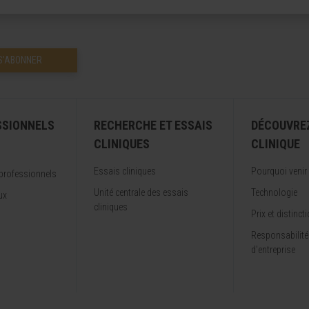
S’ABONNER
SSIONNELS
RECHERCHE ET ESSAIS
DÉCOUVRE
CLINIQUES
CLINIQUE
Essais cliniques
Pourquoi venir
professionnels
Unité centrale des essais
Technologie
ux
cliniques
Prix et distinct
Responsabilité
d'entreprise