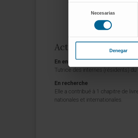
Selección
Necesarias
de
consentimiento
Activité
Denegar
En enseignement
Tutrice des internes (résidents) d
En recherche
Elle a contribué à 1 chapitre de liv
nationales et internationales.