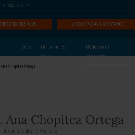
4 91 353 19 20
ENDRE RENDEZ-VOUS
DEUXIÈME AVIS À DISTANCE
Sites
Qui sommes-
Médecins et
nous
Spécialités
 Ana Chopitea Ortega
. Ana Chopitea Ortega
liste en oncologie médicale.