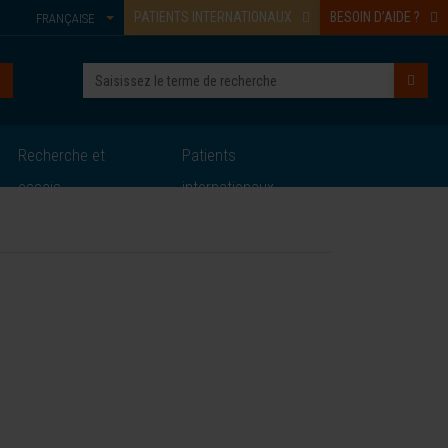
PATIENTS INTERNATIONAUX
BESOIN D’AIDE ?
FRANÇAISE
Recherche et
Patients
essais
internationaux