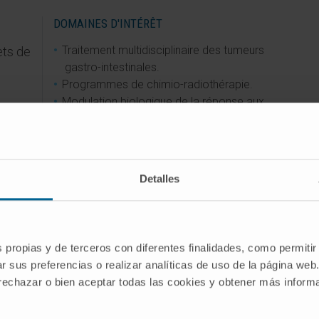
DOMAINES D'INTÉRÊT
Traitement multidisciplinaire des tumeurs
ets de
gastro-intestinales.
Programmes de chimio-radiothérapie.
Modulation biologique de la réponse aux
médicaments.
Bases moléculaires de la réponse et de
la résistance à la chimiothérapie et aux
thérapies biologiques.
Detalles
Association de thérapies dirigées au
niveau moléculaire.
Marqueurs moléculaires prédictifs de
réponse et pronostiques de survie.
s propias y de terceros con diferentes finalidades, como permitir
Radioembolisation sélective des lésions
r sus preferencias o realizar analíticas de uso de la página web
hépatiques.
 rechazar o bien aceptar todas las cookies y obtener más infor
Traitement par radio-isotopes.