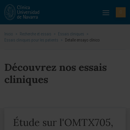
Inicio
>
Recherche et essais
>
Essais cliniques
>
Essais cliniques pour les patients
>
Detalle ensayo clínico
Découvrez nos essais
cliniques
Étude sur l'OMTX705,