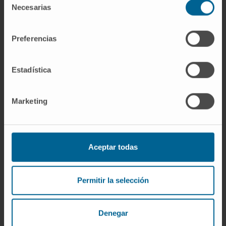
Necesarias
de
consentimiento
Preferencias
Souhaitez-vous participer à cet
Estadística
essai ?
Marketing
Demandez un rendez-vous pour que nos
spécialistes évaluent si vous remplissez les
conditions pour participer à cet essai clinique
Aceptar todas
JE SOUHAITE DEMANDER UN RENDEZ-VOUS
Permitir la selección
Denegar