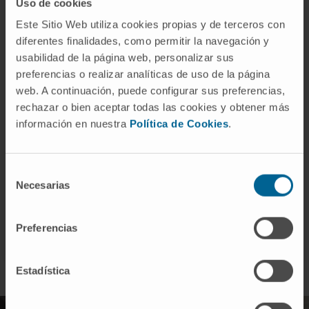
Service de Chirurgie Thoracique
Uso de cookies
Siège de Madrid
Este Sitio Web utiliza cookies propias y de terceros con
diferentes finalidades, como permitir la navegación y
usabilidad de la página web, personalizar sus
Dr. Alejandra de la Fuente Añó
Voir le CV
preferencias o realizar analíticas de uso de la página
Spécialiste
web. A continuación, puede configurar sus preferencias,
Service de Chirurgie Thoracique
rechazar o bien aceptar todas las cookies y obtener más
Siège de Madrid
información en nuestra
Política de Cookies
.
Selección
Accédez à l’ensemble du corps médical de la Clinique
Necesarias
de
consentimiento
Preferencias
Estadística