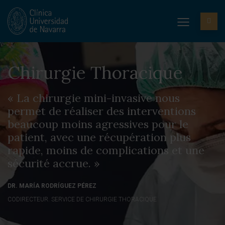
Chirurgie Thoracique
« La chirurgie mini-invasive nous
permet de réaliser des interventions
beaucoup moins agressives pour le
patient, avec une récupération plus
rapide, moins de complications et une
sécurité accrue. »
DR. MARÍA RODRÍGUEZ PÉREZ
CODIRECTEUR. SERVICE DE CHIRURGIE THORACIQUE