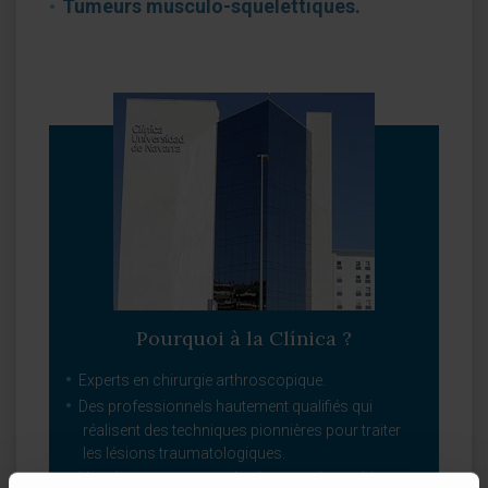
Tumeurs musculo-squelettiques.
Pourquoi à la Clínica ?
Experts en chirurgie arthroscopique.
Des professionnels hautement qualifiés qui
réalisent des techniques pionnières pour traiter
les lésions traumatologiques.
L’un des centres ayant la plus grande expérience