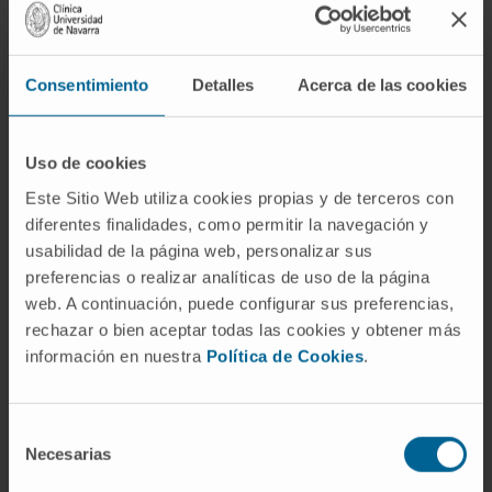
dans les tumeurs osseuses.
Notre Département de Chirurgie Orthopédique et
Consentimiento
Detalles
Acerca de las cookies
Traumatologie
Uso de cookies
Este Sitio Web utiliza cookies propias y de terceros con
diferentes finalidades, como permitir la navegación y
Notre équipe de
usabilidad de la página web, personalizar sus
preferencias o realizar analíticas de uso de la página
professionnels
web. A continuación, puede configurar sus preferencias,
rechazar o bien aceptar todas las cookies y obtener más
Spécialistes en Chirurgie
información en nuestra
Política de Cookies
.
orthopédique et Traumatologie ayant
de l’expérience dans le traitement de
la petite taille pathologique
Selección
Necesarias
de
consentimiento