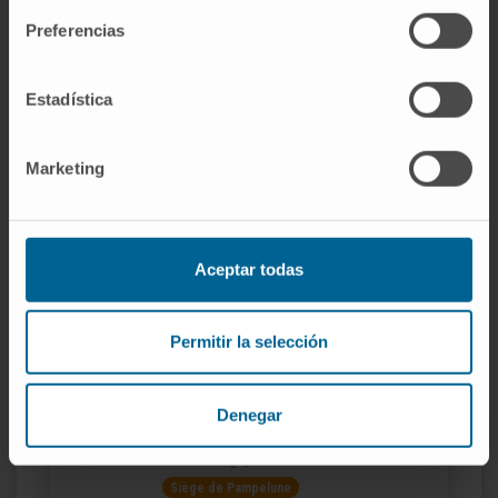
Dr. Andrés Valentí Azcárate
Preferencias
Voir le CV
Directeur
Département de Chirurgie Orthopédique et
Traumatologique
Estadística
Siège de Pampelune
Marketing
Dr. Federico Alfano
Voir le CV
Spécialiste
Département de Chirurgie Orthopédique et
Aceptar todas
Traumatologique
Siège de Pampelune
Permitir la selección
Dr. Matías Alfonso Olmos-García
Voir le CV
Denegar
Spécialiste
Département de Chirurgie Orthopédique et
Traumatologique
Siège de Pampelune