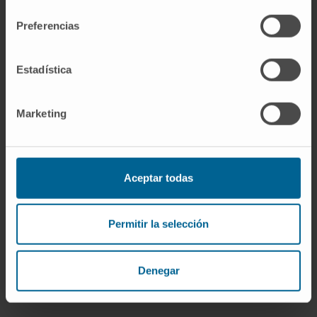
consentimiento
tratamiento con corticoides orales por un
Preferencias
corto periodo de tiempo. También se suele
proponer la utilización de corticoides tópicos
Estadística
de mantenimiento para mejorar o mantener el
bienestar del paciente.
Marketing
En caso de presentarse proceso infeccioso
acompañante se añadirá a este tratamiento
antibióticos por vía oral lo más específicos
posible de acuerdo con el antibiograma.
Aceptar todas
Permitir la selección
SOLICITE MÁS INFORMACIÓN SOBRE ESTE TRATAMIENTO
Denegar