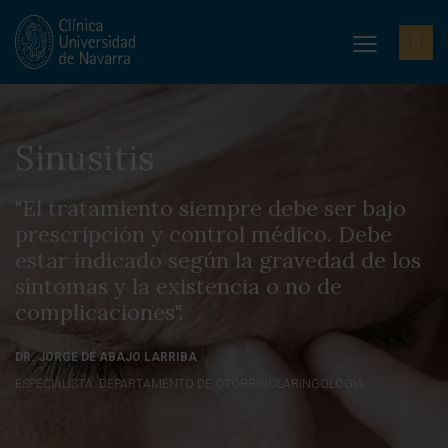
Sinusitis
"El tratamiento siempre debe ser bajo
prescripción y control médico. Debe
estar indicado según la gravedad de los
síntomas y la existencia o no de
complicaciones".
DR. JORGE DE ABAJO LARRIBA
ESPECIALISTA. DEPARTAMENTO DE OTORRINOLARINGOLOGÍA