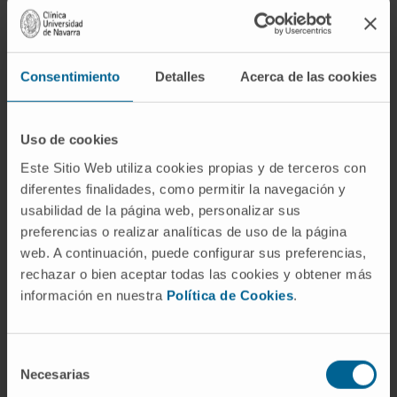
diez a catorce días. Habitualmente, también
se indican descongestionantes por vía oral o
tópicos para aliviar los síntomas.
Consentimiento
Detalles
Acerca de las cookies
El antibiótico será lo más específico posible
de acuerdo con el antibiograma que se
Uso de cookies
obtenga a partir del cultivo del exudado o
Este Sitio Web utiliza cookies propias y de terceros con
secreción nasal.
diferentes finalidades, como permitir la navegación y
La sinusitis crónica por otro lado consiste en
usabilidad de la página web, personalizar sus
una inflamación crónica de la mucosa nasal.
preferencias o realizar analíticas de uso de la página
web. A continuación, puede configurar sus preferencias,
Esta inflamación puede estar acompañada de
rechazar o bien aceptar todas las cookies y obtener más
un proceso infeccioso crónico o no.
información en nuestra
Política de Cookies
.
El tratamiento de primera elección consiste
en la administración de antibióticos
Selección
conjuntamente con corticoides. En algunos
Necesarias
de
casos será necesario ofrecer al paciente