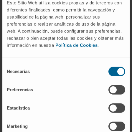
Este Sitio Web utiliza cookies propias y de terceros con
diferentes finalidades, como permitir la navegación y
¿Qué tratamientos realizamos?
usabilidad de la página web, personalizar sus
preferencias o realizar analíticas de uso de la página
Una vez que el paciente haya entendido su
web. A continuación, puede configurar sus preferencias,
enfermedad y haya podido resolver todas sus
rechazar o bien aceptar todas las cookies y obtener más
dudas, se pueden iniciar diversos tratamientos
información en nuestra
Política de Cookies
.
dependiendo de la naturaleza e intensidad de los
síntomas.
Selección
Necesarias
Las posibilidades actualmente disponibles
de
incluyen, en primer lugar, medidas higiénico-
consentimiento
dietéticas, siendo posible una valoración
Preferencias
específica por la
Unidad de Nutrición y Dietética
para
diseñar la dieta más adecuada
en cada
Estadística
caso.
Cuando la intensidad de los síntomas lo aconseje,
Marketing