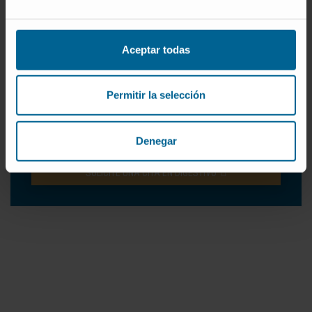
se indicará
tratamiento farmacológico
dirigido a
controlar el síntoma predominante y durante un
periodo limitado de tiempo.
Aceptar todas
Pueden ser inhibidores de los espasmos
(espasmolíticos), estimulantes de la motilidad
Permitir la selección
(procinéticos), antidiarréicos, laxantes,
antidepresivos y ansiolíticos.
Denegar
SOLICITE UNA CITA EN DIGESTIVO