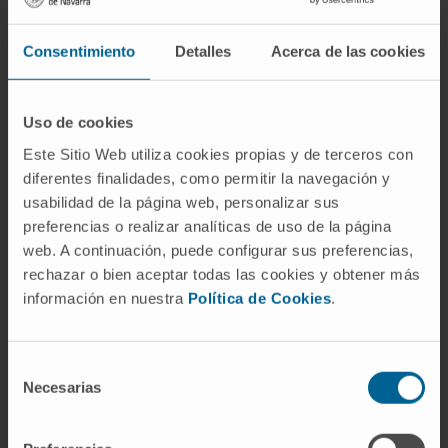
perjudiciales, también puede ser útil en
ciertos contextos. Como en el caso del
Consentimiento
Detalles
Acerca de las cookies
entrenamiento deportivo, la
sobrecompensación es de hecho un objetivo
Uso de cookies
deseado. Del mismo modo, en algunos casos,
Este Sitio Web utiliza cookies propias y de terceros con
una respuesta de sobrecompensación puede
diferentes finalidades, como permitir la navegación y
ser necesaria para superar una condición de
usabilidad de la página web, personalizar sus
enfermedad grave o crónica.
preferencias o realizar analíticas de uso de la página
web. A continuación, puede configurar sus preferencias,
Sin embargo, en muchos casos, la
rechazar o bien aceptar todas las cookies y obtener más
sobrecompensación puede dar lugar a un
información en nuestra
Política de Cookies
.
círculo vicioso de desequilibrio y corrección,
con cada ciclo empeorando la condición
inicial. Por lo tanto, es importante que los
Selección
Necesarias
médicos y otros profesionales de la salud
de
consentimiento
sean conscientes de este fenómeno y tomen
medidas para prevenir, detectar y tratar la