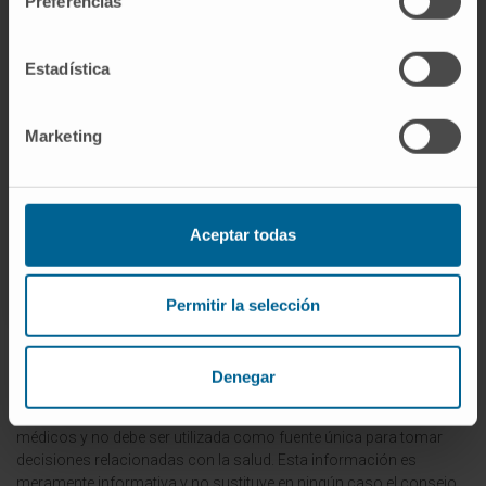
Preferencias
sobrecompensación cuando sea posible. En
particular, esto puede implicar el ajuste
Estadística
cuidadoso de los tratamientos médicos para
evitar respuestas de sobrecompensación, así
Marketing
como la educación de los pacientes para que
entiendan el riesgo de la sobrecompensación
y puedan tomar medidas para prevenirla.
Aceptar todas
© Clínica Universidad de Navarra 2023
Permitir la selección
La información proporcionada en este Diccionario Médico de la
Denegar
Clínica Universidad de Navarra tiene como objetivo principal
ofrecer un contexto y entendimiento general sobre términos
médicos y no debe ser utilizada como fuente única para tomar
decisiones relacionadas con la salud. Esta información es
meramente informativa y no sustituye en ningún caso el consejo,