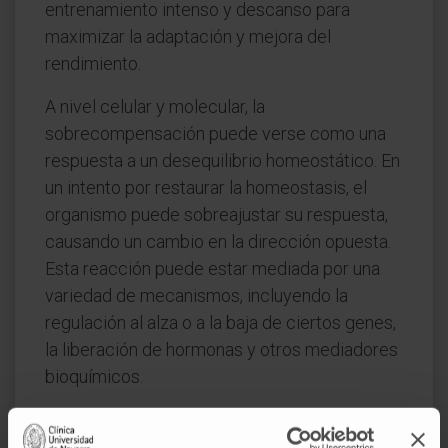
entrenamiento intenso y descanso para
maximizar la adaptación y mejora del
rendimiento.
A nivel celular y molecular, la
sobrecompensación puede verse como una
respuesta a un desequilibrio homeostático. En
un intento por restaurar la homeostasis, el
organismo puede sobreajustar su respuesta,
causando un cambio en la dirección opuesta.
Esta reacción puede estar mediada por una
variedad de mecanismos, incluyendo la
regulación al alza o a la baja de ciertos genes,
la liberación de hormonas y otros mediadores
bioquímicos.
Es importante destacar que aunque la
sobrecompensación puede tener efectos