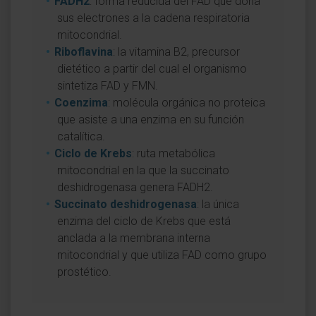
FADH2
: forma reducida del FAD que dona
sus electrones a la cadena respiratoria
mitocondrial.
Riboflavina
: la vitamina B2, precursor
dietético a partir del cual el organismo
sintetiza FAD y FMN.
Coenzima
: molécula orgánica no proteica
que asiste a una enzima en su función
catalítica.
Ciclo de Krebs
: ruta metabólica
mitocondrial en la que la succinato
deshidrogenasa genera FADH2.
Succinato deshidrogenasa
: la única
enzima del ciclo de Krebs que está
anclada a la membrana interna
mitocondrial y que utiliza FAD como grupo
prostético.