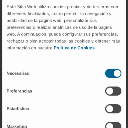
NAD?
Este Sitio Web utiliza cookies propias y de terceros con
diferentes finalidades, como permitir la navegación y
Derivan de vitaminas distintas: el FAD, de la
usabilidad de la página web, personalizar sus
riboflavina (B2); el NAD, de la niacina (B3). El
preferencias o realizar analíticas de uso de la página
NAD acepta siempre un par de electrones en
web. A continuación, puede configurar sus preferencias,
forma de hidruro, mientras que el FAD puede
rechazar o bien aceptar todas las cookies y obtener más
recogerlos de uno en uno, pasando por un
información en nuestra
Política de Cookies
.
intermedio semiquinona estable. Otra
diferencia práctica: el NAD se difunde entre
Selección
enzimas; el FAD suele quedar firmemente
Necesarias
de
unido a la suya.
consentimiento
¿Existe relación entre el FAD y
Preferencias
enfermedades metabólicas?
Sí. La deficiencia múltiple de acil-CoA
Estadística
deshidrogenasas (conocida como aciduria
glutárica tipo II) afecta a varias flavoproteínas
Marketing