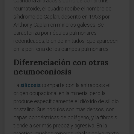
Cuando la antracosis coincide con artritis
reumatoide, el cuadro recibe el nombre de
síndrome de Caplan, descrito en 1953 por
Anthony Caplan en mineros galeses. Se
caracteriza por nódulos pulmonares
redondeados, bien delimitados, que aparecen
en la periferia de los campos pulmonares.
Diferenciación con otras
neumoconiosis
La
silicosis
comparte con la antracosis el
origen ocupacional en la minería, pero la
produce específicamente el dióxido de silicio
cristalino. Sus nódulos son más densos, con
capas concéntricas de colágeno, y la fibrosis
tiende a ser más precoz y agresiva. En la
práctica, muchos mineros inhalan polvo mixto