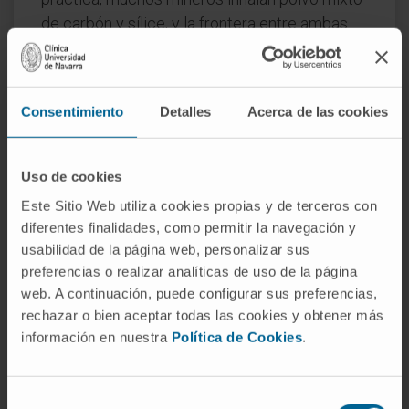
de carbón y sílice, y la frontera entre ambas
entidades no siempre resulta nítida.
En el caso de la
asbestosis
, el agente causal
son las fibras de amianto. A diferencia de la
Consentimiento
Detalles
Acerca de las cookies
antracosis, produce una fibrosis intersticial
difusa que predomina en las bases
Uso de cookies
pulmonares, no en los lóbulos superiores, y se
Este Sitio Web utiliza cookies propias y de terceros con
asocia con placas pleurales calcificadas y con
diferentes finalidades, como permitir la navegación y
un riesgo elevado de mesotelioma.
usabilidad de la página web, personalizar sus
Preguntas frecuentes
preferencias o realizar analíticas de uso de la página
web. A continuación, puede configurar sus preferencias,
¿De dónde viene la palabra
rechazar o bien aceptar todas las cookies y obtener más
antracosis?
información en nuestra
Política de Cookies
.
Del griego ἄνθραξ (
ánthrax
), que significaba
«carbón» o «brasa». El sufijo
-osis
indica un
Selección