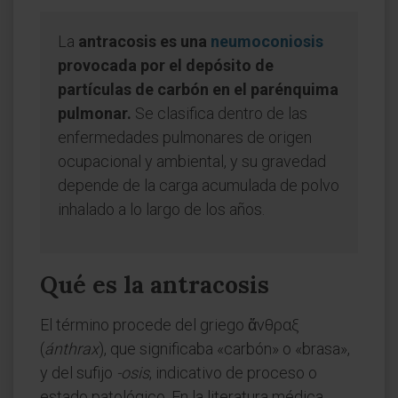
La
antracosis es una
neumoconiosis
provocada por el depósito de
partículas de carbón en el parénquima
pulmonar.
Se clasifica dentro de las
enfermedades pulmonares de origen
ocupacional y ambiental, y su gravedad
depende de la carga acumulada de polvo
inhalado a lo largo de los años.
Qué es la antracosis
El término procede del griego ἄνθραξ
(
ánthrax
), que significaba «carbón» o «brasa»,
y del sufijo
-osis
, indicativo de proceso o
estado patológico. En la literatura médica