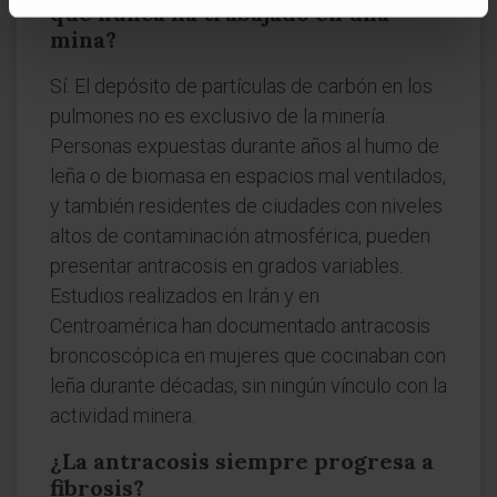
que nunca ha trabajado en una
mina?
Sí. El depósito de partículas de carbón en los
pulmones no es exclusivo de la minería.
Personas expuestas durante años al humo de
leña o de biomasa en espacios mal ventilados,
y también residentes de ciudades con niveles
altos de contaminación atmosférica, pueden
presentar antracosis en grados variables.
Estudios realizados en Irán y en
Centroamérica han documentado antracosis
broncoscópica en mujeres que cocinaban con
leña durante décadas, sin ningún vínculo con la
actividad minera.
¿La antracosis siempre progresa a
fibrosis?