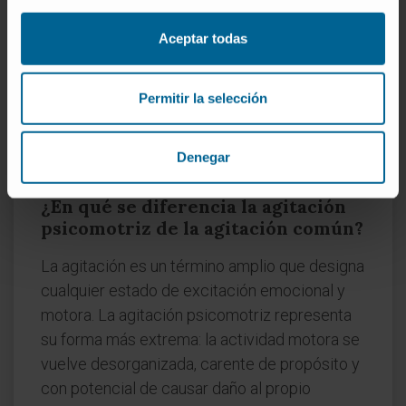
(infección, deshidratación, efectos de
Aceptar todas
fármacos). La presentación puede ser
confusa porque los ancianos no siempre
manifiestan agitación intensa; a veces el
Permitir la selección
cuadro alterna fases de agitación con
periodos de somnolencia, lo que retrasa su
Denegar
reconocimiento.
¿En qué se diferencia la agitación
psicomotriz de la agitación común?
La agitación es un término amplio que designa
cualquier estado de excitación emocional y
motora. La agitación psicomotriz representa
su forma más extrema: la actividad motora se
vuelve desorganizada, carente de propósito y
con potencial de causar daño al propio