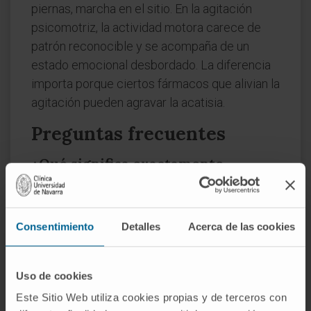
piernas, marcha en el sitio. En la agitación
psicomotriz, la actividad motora carece de
patrón reconocible y se acompaña de un
estado emocional desbordado. La diferencia
importa porque ciertos fármacos que alivian la
agitación pueden agravar la acatisia.
Preguntas frecuentes
¿Qué significa exactamente
«psicomotriz»?
Es un adjetivo que alude a la relación entre la
Consentimiento
Detalles
Acerca de las cookies
actividad mental (psico-, del griego ψυχή,
«alma», «mente») y el movimiento corporal
(motriz, del latín motrix, derivado de movēre).
Uso de cookies
Aplicado a la agitación, indica que la alteración
Este Sitio Web utiliza cookies propias y de terceros con
no es solo emocional ni solo motora: ambas