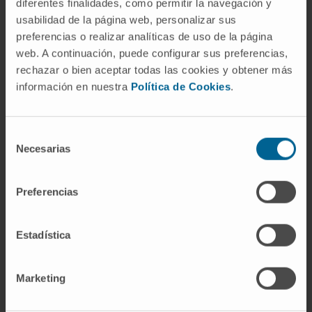
diferentes finalidades, como permitir la navegación y
esferas están implicadas al mismo tiempo.
usabilidad de la página web, personalizar sus
preferencias o realizar analíticas de uso de la página
¿La agitación psicomotriz es
web. A continuación, puede configurar sus preferencias,
siempre un brote psicótico?
rechazar o bien aceptar todas las cookies y obtener más
No. Un brote psicótico puede cursar con
información en nuestra
Política de Cookies
.
agitación psicomotriz, pero el síndrome
también aparece en el
delirium tremens
, en
Selección
intoxicaciones por estimulantes, en cuadros
Necesarias
de
confusionales por fiebre alta o alteraciones
consentimiento
metabólicas, e incluso como reacción a un
Preferencias
estrés extremo en personas sin enfermedad
psiquiátrica previa.
Estadística
¿Es frecuente en personas
mayores?
Marketing
Sí, y en ellas la causa más habitual es el
delirium asociado a una enfermedad médica