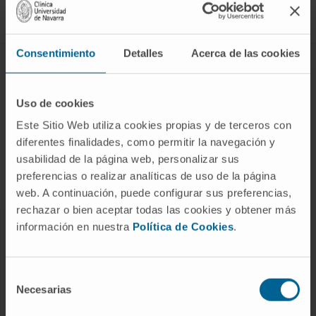
Síguenos
Consentimiento
Detalles
Acerca de las cookies
ENFERMEDADES Y TRATAMIENTOS
Enfermedades
Uso de cookies
Pruebas diagnósticas
Este Sitio Web utiliza cookies propias y de terceros con
diferentes finalidades, como permitir la navegación y
Tratamientos
usabilidad de la página web, personalizar sus
Cuidados en casa
preferencias o realizar analíticas de uso de la página
Chequeos y salud
web. A continuación, puede configurar sus preferencias,
rechazar o bien aceptar todas las cookies y obtener más
información en nuestra
Política de Cookies
.
NUESTROS PROFESIONALES
Cancer Center
Selección
Conozca a los profesionales
Necesarias
de
consentimiento
Servicios médicos