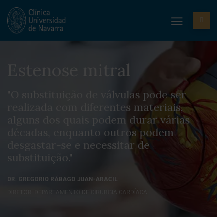
Estenose mitral
"O substituição de válvulas pode ser
realizada com diferentes materiais,
alguns dos quais podem durar várias
décadas, enquanto outros podem
desgastar-se e necessitar de
substituição."
DR. GREGORIO RÁBAGO JUAN-ARACIL
DIRETOR. DEPARTAMENTO DE CIRURGIA CARDÍACA