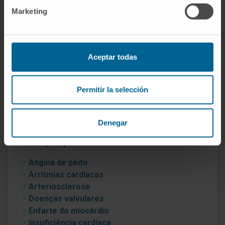
Marketing
Fomos o primeiro centro da Europa a implantar
um marcapasso por cateterismo, sem
necessidade de abertura do tórax, em casos de
Aceptar todas
insuficiência cardíaca grave.
O Departamento de Cardiologia da Clínica
Permitir la selección
colabora com os Departamentos de Radiologia e
de Cirurgia Cardíaca para obter um diagnóstico
rápido e preciso do doente.
Denegar
Doenças que tratamos
Angina de peito
Arritmias cardíacas
Arteriosclerose
Doenças valvulares
Enfarte do miocárdio
Insuficiência cardíaca