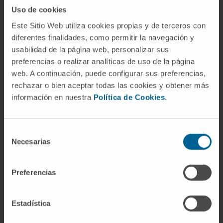
Uso de cookies
SOLICITE MAIS INFORMAÇÕES SOBRE O TRATAMENTO
Este Sitio Web utiliza cookies propias y de terceros con
diferentes finalidades, como permitir la navegación y
usabilidad de la página web, personalizar sus
preferencias o realizar analíticas de uso de la página
web. A continuación, puede configurar sus preferencias,
rechazar o bien aceptar todas las cookies y obtener más
O Departamento de
información en nuestra
Política de Cookies
.
Cardiologia
da Clínica Universidad de
Selección
Navarra
Necesarias
de
consentimiento
Preferencias
O Departamento de Cardiologia da Clínica
Universidad de Navarra é um centro de referência
Estadística
em diversas técnicas de diagnóstico e
tratamentos coronários.