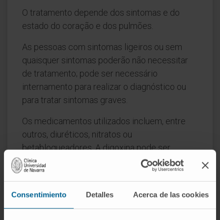
O tratamento depende dos sintomas e do
estado do coração e dos pulmões.
As pessoas com sintomas ligeiros ou sem
quaisquer sintomas poderão não necessitar
de tratamento; pode ser necessário
internamento para realizar o diagnóstico ou
para tratar sintomas graves.
Os medicamentos utilizados incluem, entre
outros, diuréticos, nitratos ou
betabloqueadores. A digoxina pode ser
utilizada para tratar a fibrilhação auricular. Os
anticoagulantes são utilizados para evitar que
se formem coágulos sanguíneos e que estes
Consentimiento
Detalles
Acerca de las cookies
migrem para outras partes do corpo.