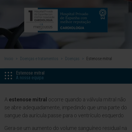
Inicio
>
Doenças e tratamentos
>
Doenças
>
Estenose mitral
Estenose mitral
A nossa equipa
A
estenose mitral
ocorre quando a válvula mitral não
se abre adequadamente, impedindo que uma parte do
sangue da aurícula passe para o ventrículo esquerdo.
Gera-se um aumento do volume sanguíneo residual na