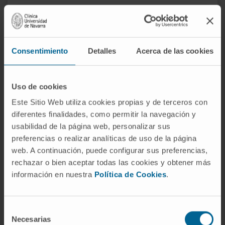
Actividad
En docencia
Consentimiento
Detalles
Acerca de las cookies
Profesor clínico asociado en Departamento
de Neurofisiología Clínica, de la Facultad de
Uso de cookies
Medicina de la Universidad de Navarra en
las asignaturas de Preclínica, Trastornos del
Este Sitio Web utiliza cookies propias y de terceros con
Sueño, Neurofisiología y Neurociencias.
diferentes finalidades, como permitir la navegación y
usabilidad de la página web, personalizar sus
En investigación
preferencias o realizar analíticas de uso de la página
Ha escrito más de 3 comunicaciones a
web. A continuación, puede configurar sus preferencias,
rechazar o bien aceptar todas las cookies y obtener más
congresos nacionales de neurofisiología
información en nuestra
Política de Cookies
.
clínica, monitorización quirúrgica y
congreso europeo de neurofisiología clínica.
Selección
Necesarias
de