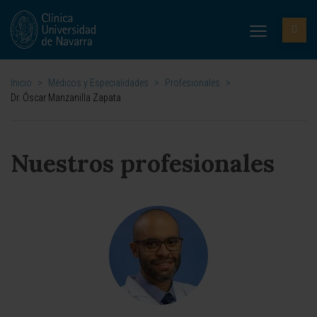
Inicio
>
Médicos y Especialidades
>
Profesionales
>
Dr. Óscar Manzanilla Zapata
Nuestros profesionales