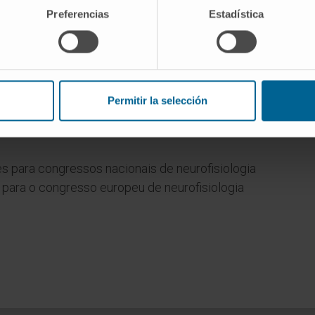
Preferencias
Estadística
epartamento de Neurofisiologia Clínica da
idade de Navarra nas disciplinas de Pré-clínica,
Permitir la selección
ologia e Neurociências.
 para congressos nacionais de neurofisiologia
e para o congresso europeu de neurofisiologia