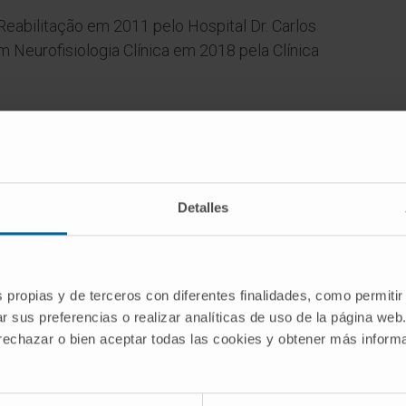
Reabilitação em 2011 pelo Hospital Dr. Carlos
m Neurofisiologia Clínica em 2018 pela Clínica
ÁREAS DE INTERESSE
 de
Estudo e análise de oscilações corticais
o de
nas alterações do sono e na patologia
Detalles
das
do córtex cerebral.
ão
s propias y de terceros con diferentes finalidades, como permitir
r sus preferencias o realizar analíticas de uso de la página web
 rechazar o bien aceptar todas las cookies y obtener más infor