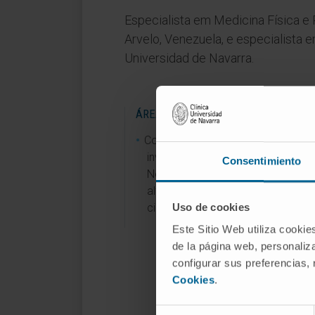
Especialista em Medicina Física e 
Arvelo, Venezuela, e especialista e
Universidad de Navarra.
ÁREAS DE INVESTIGAÇÃO
Colaborou em mais de 4 projetos
investigação com o Departament
Consentimiento
Neurofisiologia Clínica nas áreas 
alterações do sono, monitorizaç
Uso de cookies
cirúrgica e eletroencefalograma.
Este Sitio Web utiliza cookie
de la página web, personaliza
configurar sus preferencias,
Cookies
.
Selección