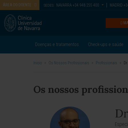
ÁREA DO DOENTE
NAVARRA
+34 948 255 400
MADRID
+34
SEDES:
MA
Doenças e tratamentos
Check-ups e saúde
Inicio
>
Os Nossos Profissionais
>
Profissionais
>
Dr
Os nossos profission
Dr
Especi