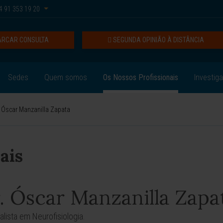
 91 353 19 20
RCAR CONSULTA
SEGUNDA OPINIÃO À DISTÂNCIA
Sedes
Quem somos
Os Nossos Profissionais
Investig
. Óscar Manzanilla Zapata
ais
. Óscar Manzanilla Zapa
alista em Neurofisiologia.