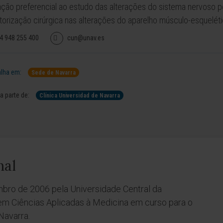
ção preferencial ao estudo das alterações do sistema nervoso pe
torização cirúrgica nas alterações do aparelho músculo-esquelétic
4 948 255 400
cun@unav.es
lha em:
Sede de Navarra
 parte de:
Clínica Universidad de Navarra
nal
ro de 2006 pela Universidade Central da
em Ciências Aplicadas à Medicina em curso para o
Navarra.