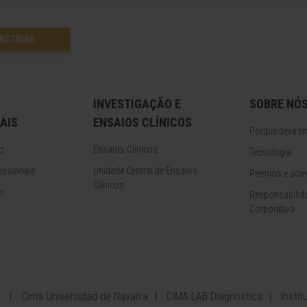
ASSINAR
INVESTIGAÇÃO E
SOBRE NÓ
AIS
ENSAIOS CLÍNICOS
Porque deve vir
o
Ensaios Clínicos
Tecnologia
issionais
Unidade Central de Ensaios
Prémios e acre
Clínicos
s
Responsabilida
Corporativa
Cima Universidad de Navarra
CIMA LAB Diagnostics
Insti