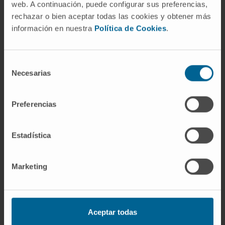
web. A continuación, puede configurar sus preferencias,
rechazar o bien aceptar todas las cookies y obtener más
En investigación
información en nuestra
Política de Cookies
.
Autora de más de 66 artículos publicados en
revistas científicas internacionales. Índice
H: 32 (WEB OF SCIENCE).
Selección
Necesarias
4 capítulos de libros.
de
consentimiento
Ponente invitada en congresos nacionales e
internacionales.
Preferencias
Estadística
Marketing
Aceptar todas
Organismos científicos