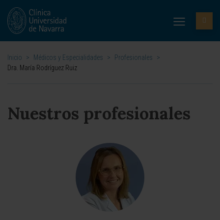
Inicio
>
Médicos y Especialidades
>
Profesionales
>
Dra. María Rodríguez Ruiz
Nuestros profesionales