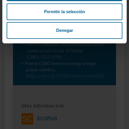
Miembro de sociedades científicas
Permitir la selección
nacionales e internacionales: CIBERONC,
IDISNA, SEOR, AACR, SITC.
Denegar
Premios
Premio Fundación LAIR a mejor publicación
científica (Ann Oncol. 2018 May
1;29(5):1312-1319).
Premio ESMO immunoncology a mejor
póster científico
(
https://doi.org/10.1093/annonc/mdy089
).
Más información
SCOPUS