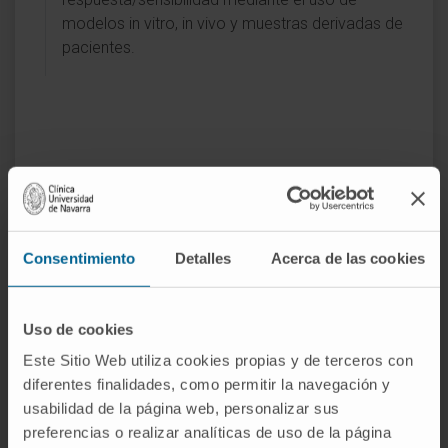
modelos in vitro, in vivo y muestras derivadas de
pacientes.
Actividad
En docencia
Consentimiento
Detalles
Acerca de las cookies
Profesor Colaborador por la Universidad de
Navarra (alumnos pregrado y posgrado).
Uso de cookies
Profesor invitado en máster en investigación
Este Sitio Web utiliza cookies propias y de terceros con
en oncología radioterápica por la
diferentes finalidades, como permitir la navegación y
Universidad Francisco de Vitoria de Madrid.
usabilidad de la página web, personalizar sus
Co-directora de dos tesis doctorales y
preferencias o realizar analíticas de uso de la página
directora de dos trabajos fin de grado.