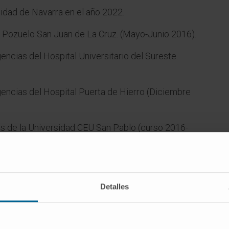
idad de Navarra en el año 2022.
 Pozuelo San Juan de La Cruz. (Mayo-Junio 2016).
ncias del Hospital Universitario del Sureste.
encias del Hospital Puerta de Hierro (Diciembre
 de la Universidad CEU San Pablo (curso 2016-
de la patología infecciosa urgente (curso 2018-
Detalles