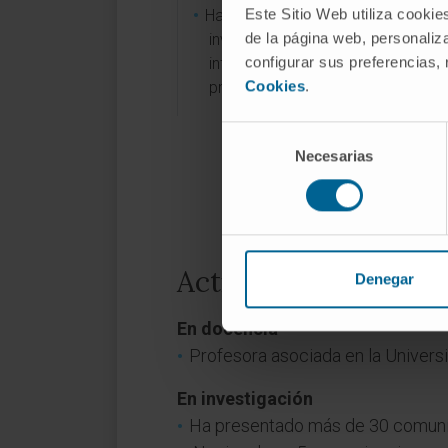
Este Sitio Web utiliza cookie
Ha participado en varios proyecto
de la página web, personaliza
investigación de ámbito nacional 
configurar sus preferencias,
internacional, siendo investigador
Cookies
.
principal en 3 ensayos clínicos.
Selección
Necesarias
de
consentimiento
Actividad
Denegar
En docencia
Profesora asociada en la Univers
En investigación
Ha presentado más de 30 comunic