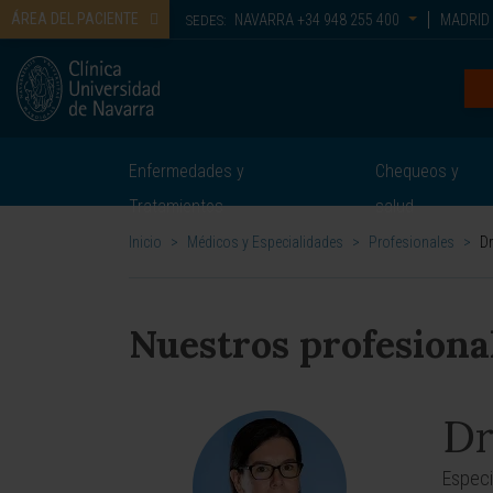
ÁREA DEL PACIENTE
NAVARRA
+34 948 255 400
MADRID
SEDES:
Enfermedades y
Chequeos y
Tratamientos
salud
Inicio
>
Médicos y Especialidades
>
Profesionales
>
Dr
Nuestros profesiona
Dr
Especi