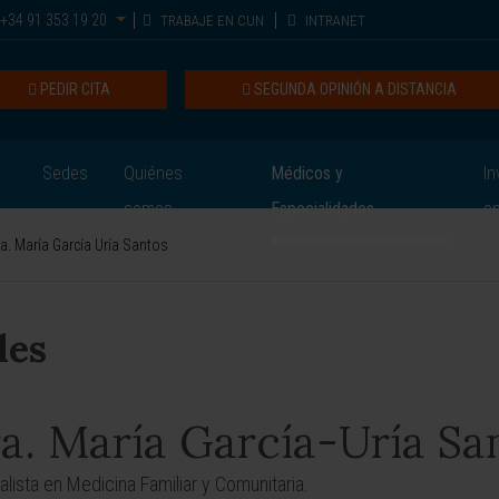
+34 91 353 19 20
TRABAJE EN CUN
INTRANET
PEDIR CITA
SEGUNDA OPINIÓN A DISTANCIA
Sedes
Quiénes
Médicos y
In
somos
Especialidades
e
a. María García Uría Santos
les
a. María García-Uría Sa
alista en Medicina Familiar y Comunitaria.