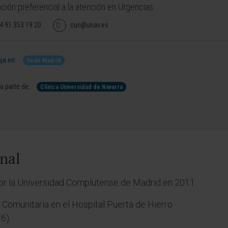
ción preferencial a la atención en Urgencias.
4 91 353 19 20
cun@unav.es
ja en:
Sede Madrid
 parte de:
Clínica Universidad de Navarra
nal
por la Universidad Complutense de Madrid en 2011.
 Comunitaria en el Hospital Puerta de Hierro
6).