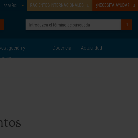
PACIENTES INTERNACIONALES
¿NECESITA AYUDA?
ESPAÑOL
vestigación y
Docencia
Actualidad
nsayos
ntos