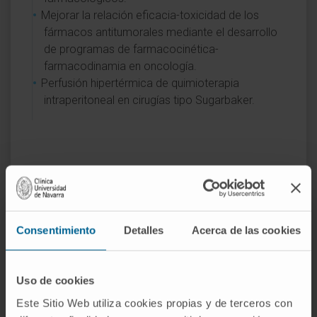
Mejorar la relación eficacia-toxicidad de los
fármacos antitumorales mediante el desarrollo
de programas de farmacocinética-
farmacodinamia en oncología.
Perfusión hipertérmica de quimioterapia
intraperitoneal en cirugías tipo Sugarbaker.
Actividad
Consentimiento
Detalles
Acerca de las cookies
En docencia
Participación como profesor clínico
Uso de cookies
asociado en la docencia de Pregrado de la
Este Sitio Web utiliza cookies propias y de terceros con
Facultad de Medicina de la Universidad de