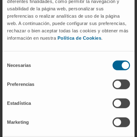
diferentes finalidades, como permitir la navegación y
Navarra y en la docencia de Postgrado en el
usabilidad de la página web, personalizar sus
Master en atención farmacéutica en
preferencias o realizar analíticas de uso de la página
geriatría de la Facultad de Farmacia de la
web. A continuación, puede configurar sus preferencias,
Universidad de Navarra.
rechazar o bien aceptar todas las cookies y obtener más
Director de trabajos de Fin de Grado en la
información en nuestra
Política de Cookies
.
Facultad de Medicina de la Universidad de
Navarra.
Selección
Necesarias
En investigación
de
Coautor de 26 artículos en revistas médicas
consentimiento
nacionales e internacionales.
Preferencias
Estadística
Marketing