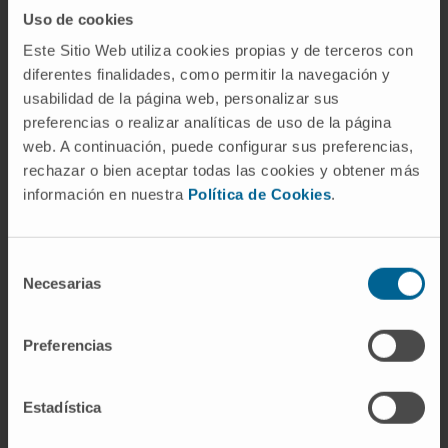
Premios
Uso de cookies
Premio a la mejor comunicación del XV
Este Sitio Web utiliza cookies propias y de terceros con
congresoso de la Sociedad Española de
diferentes finalidades, como permitir la navegación y
Cirugía Cardiovascular.
usabilidad de la página web, personalizar sus
Beca Echebano
preferencias o realizar analíticas de uso de la página
Beca del gobierno de Navarra. (1999-2001)
web. A continuación, puede configurar sus preferencias,
Beca del gobierno de Navarra (2001)
rechazar o bien aceptar todas las cookies y obtener más
Beca del gobierno de Navarra (1999-2000)
información en nuestra
Política de Cookies
.
Beca Roche a la investigación Básica y
Clínica en Cardiología.
Premio Novartis de la Sociedad Española de
Selección
Cardiología a la mejor comunicación sobre
Necesarias
de
Trasplante 2002.
consentimiento
Premio FEGAS 2008 de la Escola Galega de
Administración Sanitaria.
Preferencias
Premio de la Fundación Española de
Radiología, al mejor articulo o trabajo
Científico Publicado en revistas nacionales y
Estadística
extranjeras durante 2007 y 2008.
Segundo Premio al mejor trabjo publicado en