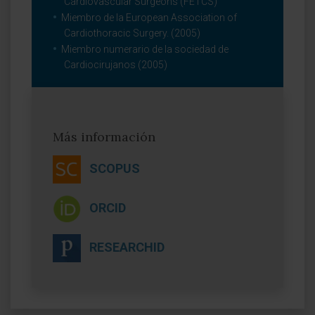
Cardiovascular Surgeons (FETCS)
Miembro de la European Association of
Cardiothoracic Surgery. (2005)
Miembro numerario de la sociedad de
Cardiocirujanos (2005)
Más información
SCOPUS
ORCID
RESEARCHID