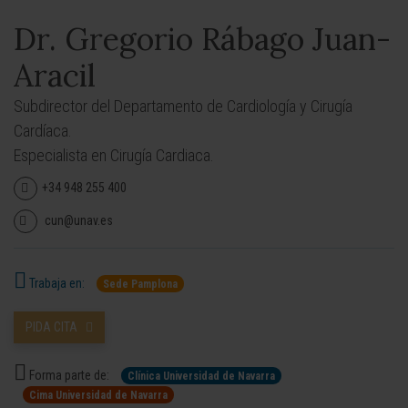
Dr. Gregorio Rábago Juan-
Aracil
Subdirector del Departamento de Cardiología y Cirugía
Cardíaca.
Especialista en Cirugía Cardiaca.
+34 948 255 400
cun@unav.es
Trabaja en:
Sede Pamplona
PIDA CITA
Forma parte de:
Clínica Universidad de Navarra
Cima Universidad de Navarra