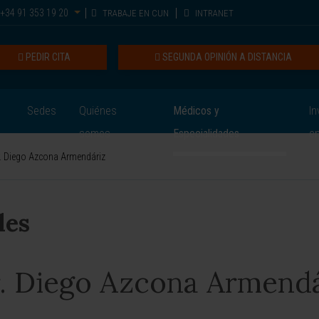
+34 91 353 19 20
TRABAJE EN CUN
INTRANET
PEDIR CITA
SEGUNDA OPINIÓN A DISTANCIA
Sedes
Quiénes
Médicos y
In
somos
Especialidades
e
. Diego Azcona Armendáriz
les
. Diego Azcona Armendá