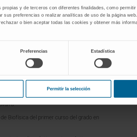
s propias y de terceros con diferentes finalidades, como permitir
r sus preferencias o realizar analíticas de uso de la página web
 rechazar o bien aceptar todas las cookies y obtener más infor
Preferencias
Estadística
fesor Contratado Doctor de Universidad.
ra “Radioactivity” (docencia en inglés), impartida
Permitir la selección
es, Química, Biología y Bioquímica, en la facultad
avarra.
de Biofísica del primer curso del grado en