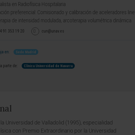
alista en Radiofísica Hospitalaria
ción preferencial: Comisionado y calibración de aceleradores linea
erapia de intensidad modulada, arcoterapia volumétrica dinámica.
4 91 353 19 20
cun@unav.es
ja en:
Sede Madrid
 parte de:
Clínica Universidad de Navarra
nal
la Universidad de Valladolid (1995), especialidad
ísica con Premio Extraordinario por la Universidad