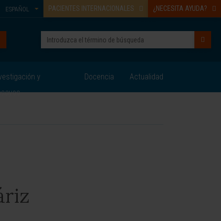
PACIENTES INTERNACIONALES
¿NECESITA AYUDA?
ESPAÑOL
vestigación y
Docencia
Actualidad
nsayos
riz