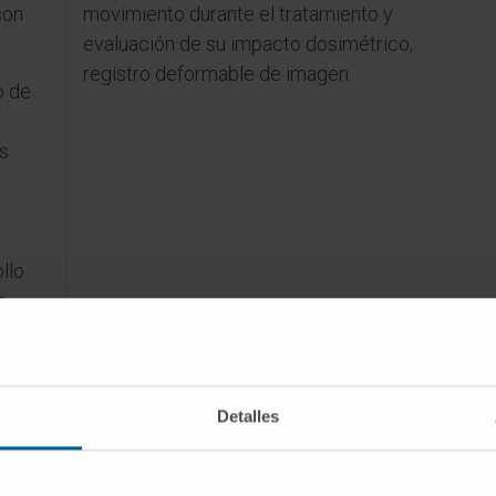
con
movimiento durante el tratamiento y
evaluación de su impacto dosimétrico,
registro deformable de imagen.
o de
s
llo
a
Detalles