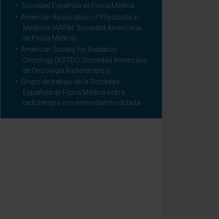
Sociedad Española de Física Médica.
American Association of Physicists in
Medicine (AAPM: Sociedad Americana
de Física Médica).
American Society for Radiation
Oncology (ASTRO: Sociedad Americana
de Oncología Radioterápica).
Grupo de trabajo de la Sociedad
Española de Física Médica sobre
radioterapia con intensidad modulada.