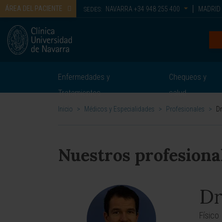
ÁREA DEL PACIENTE
NAVARRA
+34 948 255 400
MADRID
SEDES:
Enfermedades y
Chequeos y
Tratamientos
salud
Inicio
>
Médicos y Especialidades
>
Profesionales
>
Dr
Nuestros profesiona
Dr
Físico