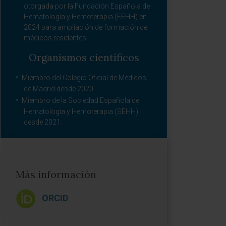
otorgada por la Fundación Española de
Hematología y Hemoterapia (FEHH) en
2024 para ampliación de formación de
médicos residentes.
Organismos científicos
Miembro del Colegio Oficial de Médicos
de Madrid desde 2020.
Miembro de la Sociedad Española de
Hematología y Hemoterapia (SEHH)
desde 2021.
Más información
ORCID