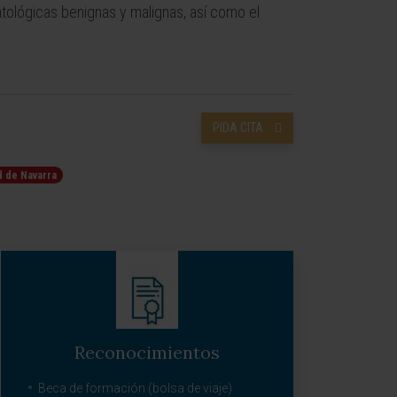
tológicas benignas y malignas, así como el
PIDA CITA
d de Navarra
Reconocimientos
Beca de formación (bolsa de viaje)