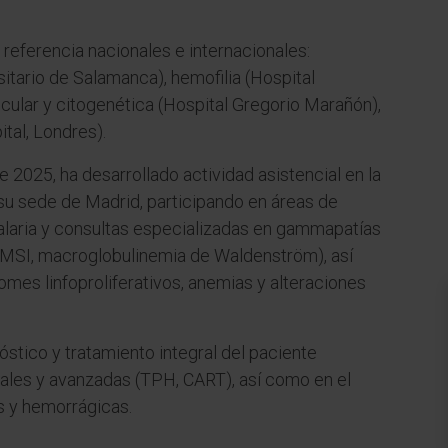
referencia nacionales e internacionales:
sitario de Salamanca), hemofilia (Hospital
ecular y citogenética (Hospital Gregorio Marañón),
ital, Londres).
2025, ha desarrollado actividad asistencial en la
su sede de Madrid, participando en áreas de
italaria y consultas especializadas en gammapatías
MSI, macroglobulinemia de Waldenström), así
omes linfoproliferativos, anemias y alteraciones
stico y tratamiento integral del paciente
ales y avanzadas (TPH, CART), así como en el
s y hemorrágicas.