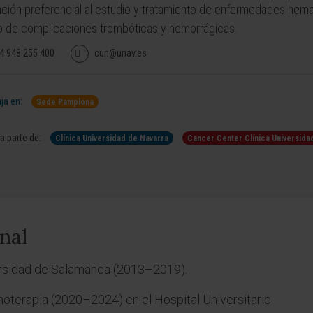
ción preferencial al estudio y tratamiento de enfermedades hema
 de complicaciones trombóticas y hemorrágicas.
4 948 255 400
cun@unav.es
ja en:
Sede Pamplona
 parte de:
Clínica Universidad de Navarra
Cancer Center Clínica Universida
nal
ersidad de Salamanca (2013–2019).
oterapia (2020–2024) en el Hospital Universitario