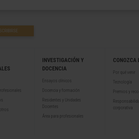
SCRIBIRSE
INVESTIGACIÓN Y
CONOZCA L
ALES
DOCENCIA
Por qué venir
Ensayos clínicos
Tecnología
rofesionales
Docencia y formación
Premios y rec
os
Residentes y Unidades
Responsabilida
Docentes
corporativa
otros
Área para profesionales