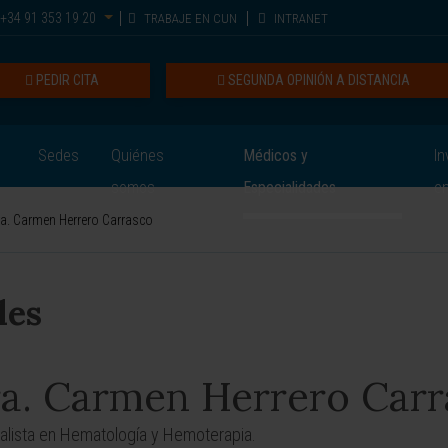
+34 91 353 19 20
TRABAJE EN CUN
INTRANET
PEDIR CITA
SEGUNDA OPINIÓN A DISTANCIA
Sedes
Quiénes
Médicos y
In
somos
Especialidades
e
a. Carmen Herrero Carrasco
les
a. Carmen Herrero Carr
alista en Hematología y Hemoterapia.