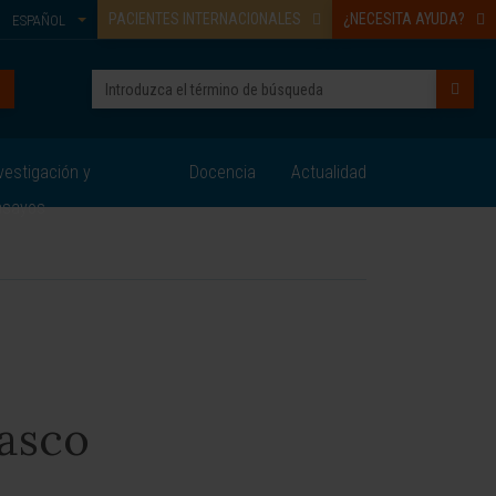
PACIENTES INTERNACIONALES
¿NECESITA AYUDA?
ESPAÑOL
vestigación y
Docencia
Actualidad
nsayos
asco