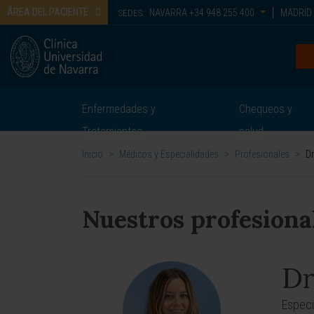
ÁREA DEL PACIENTE
NAVARRA
+34 948 255 400
MADRID
SEDES:
Enfermedades y
Chequeos y
Tratamientos
salud
Inicio
>
Médicos y Especialidades
>
Profesionales
>
Dr
Nuestros profesiona
Dr
Especi