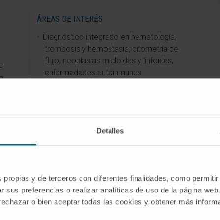
ÁREAS DE INTERÉS
Diagnóstico integrado en hematología,
trombosis y hemostasia, citometría de
flujo, neoplasias mieloides y linfoides,
e
enfermedades autoinmunes
n
plaquetarias, terapias avanzadas (CART,
TPH).
Detalles
ías
medad
s propias y de terceros con diferentes finalidades, como permitir
r sus preferencias o realizar analíticas de uso de la página web
 rechazar o bien aceptar todas las cookies y obtener más infor
ctiva