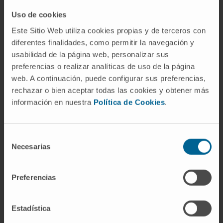
Ha publicado un estudio reciente en la
Uso de cookies
revista internacional Journal of Nursing
Este Sitio Web utiliza cookies propias y de terceros con
Management sobre el Liderazgo clínico de
diferentes finalidades, como permitir la navegación y
las enfermeras (2022).
usabilidad de la página web, personalizar sus
preferencias o realizar analíticas de uso de la página
web. A continuación, puede configurar sus preferencias,
rechazar o bien aceptar todas las cookies y obtener más
información en nuestra
Política de Cookies
.
Selección
Necesarias
de
consentimiento
Organismos científicos
Preferencias
Miembro asociado a la Sociedad Española
de Enfermería Oncológica.
Estadística