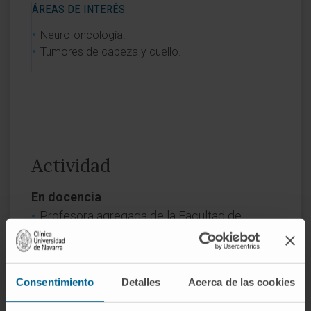
ÁREAS DE INTERÉS
Neuro-oncología.
Tumores de cabeza y cuello.
Actividad
En docencia
Profesora agregada de la Facultad de
Enfermería de la Universidad de Navarra en
la asignatura de Practicum Clínico del
Máster de Práctica Avanzada en Oncología.
Consentimiento
Detalles
Acerca de las cookies
En investigación