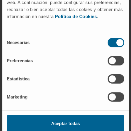
web. A continuación, puede configurar sus preferencias,
rechazar o bien aceptar todas las cookies y obtener más
En recherche
información en nuestra
Política de Cookies
.
A publié une étude récente dans la revue
internationale Journal of Nursing
Management sur le leadership clinique des
Selección
infirmières (2022).
Necesarias
de
consentimiento
Preferencias
Estadística
Marketing
Rejoignez notre communauté !
Aceptar todas