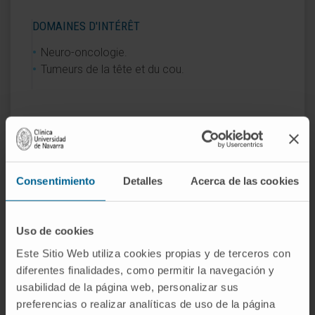
DOMAINES D'INTÉRÊT
Neuro-oncologie.
Tumeurs de la tête et du cou.
Activité
Consentimiento
Detalles
Acerca de las cookies
En enseignement
Uso de cookies
Professeure agrégée à la Facultad de
Enfermería de l’Universidad de Navarra dans
Este Sitio Web utiliza cookies propias y de terceros con
diferentes finalidades, como permitir la navegación y
l’unité d’enseignement Practicum clinique
usabilidad de la página web, personalizar sus
du Master de pratique avancée en
preferencias o realizar analíticas de uso de la página
oncologie.