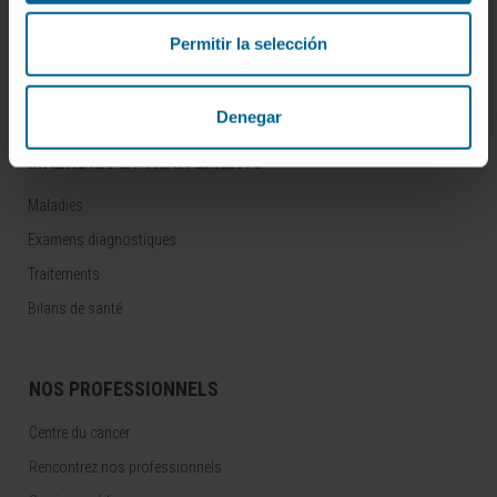
S’ABONNER
Permitir la selección
Suivez-nous
Denegar
MALADIES ET TRAITEMENTS
Maladies
Examens diagnostiques
Traitements
Bilans de santé
NOS PROFESSIONNELS
Centre du cancer
Rencontrez nos professionnels