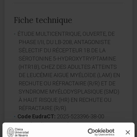
Fiche technique
ÉTUDE MULTICENTRIQUE, OUVERTE, DE
PHASE I/II, DU LB-208, ANTAGONISTE
SÉLECTIF DU RÉCEPTEUR 1B DE LA
SÉROTONINE 5-HYDROXYTRYPTAMINE
(HTR1B), CHEZ DES ADULTES ATTEINTS
DE LEUCÉMIE AIGUË MYÉLOÏDE (LAM) EN
RECHUTE OU RÉFRACTAIRE (R/R) ET DE
SYNDROME MYÉLODYSPLASIQUE (SMD)
À HAUT RISQUE (HR) EN RECHUTE OU
RÉFRACTAIRE (R/R).
Code EudraCT:
2025-523396-38-00
Numéro de protocole:
LB208-1-002
Promoteur:
AOP Orphan pharmaceuticals