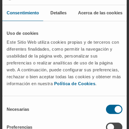
Molécule/Médicament:
LB-208
Consentimiento
Detalles
Acerca de las cookies
* Les essais ne sont disponibles que pour un
nombre limité de patients et sont soumis à
Uso de cookies
des critères d'inclusion et d'exclusion. Le
Este Sitio Web utiliza cookies propias y de terceros con
spécialiste évaluant votre cas vous informera
diferentes finalidades, como permitir la navegación y
des conditions requises pour participer à
usabilidad de la página web, personalizar sus
l'essai clinique.
preferencias o realizar analíticas de uso de la página
web. A continuación, puede configurar sus preferencias,
rechazar o bien aceptar todas las cookies y obtener más
información en nuestra
Política de Cookies
.
Selección
Necesarias
de
consentimiento
Souhaitez-vous participer à cet
Preferencias
essai ?