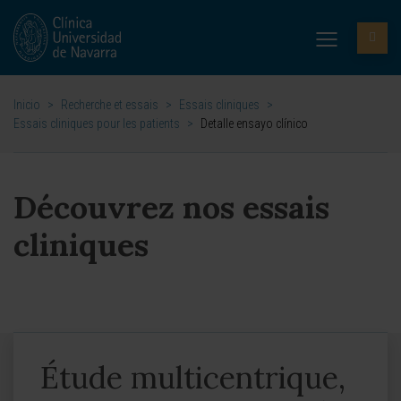
Inicio
>
Recherche et essais
>
Essais cliniques
>
Essais cliniques pour les patients
>
Detalle ensayo clínico
Découvrez nos essais
cliniques
Étude multicentrique,