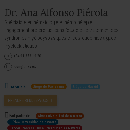
Dr. Ana Alfonso Piérola
Spécialiste en hématologie et hémothérapie.
Engagement préférentiel dans l’étude et le traitement des
syndromes myélodysplasiques et des leucémies aiguës
myéloblastiques
+34 91 353 19 20
cun@unav.es
Travaille à :
Siège de Pampelune
Siège de Madrid
PRENDRE RENDEZ-VOUS
Fait partie de :
Cima Universidad de Navarra
Clínica Universidad de Navarra
Cancer Center Clínica Universidad de Navarra