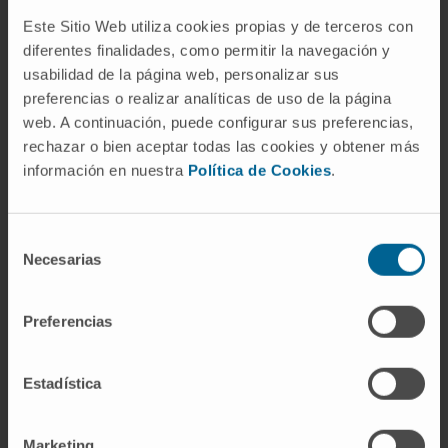
Este Sitio Web utiliza cookies propias y de terceros con
Activité
diferentes finalidades, como permitir la navegación y
usabilidad de la página web, personalizar sus
En enseignement
preferencias o realizar analíticas de uso de la página
Professeure clinique associée à la Faculté
web. A continuación, puede configurar sus preferencias,
de médecine de l’Universidad de Navarra.
rechazar o bien aceptar todas las cookies y obtener más
Enseignante aux séminaires d’hématologie.
información en nuestra
Política de Cookies
.
En recherche
A publié 17 articles dans des revues
Selección
Necesarias
de
nationales et internationales de la spécialité.
consentimiento
A présenté de nombreuses communications
scientifiques orales et écrites dans
Preferencias
différents congrès nationaux et
internationaux.
Estadística
Marketing