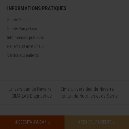
INFORMATIONS PRATIQUES
Site de Madrid
Site de Pampelune
Informations pratiques
Patients internationaux
Service aux patients
Universidad de Navarra
Cima Universidad de Navarra
CIMA LAB Diagnostics
Institut de Nutrition et de Santé
Mentions légales
Politique de confidentialité
Traitement des
¿NECESITA AYUDA?
ÁREA DEL PACIENTE
données personnelles
Politique de cookies
Politique de sécurité de