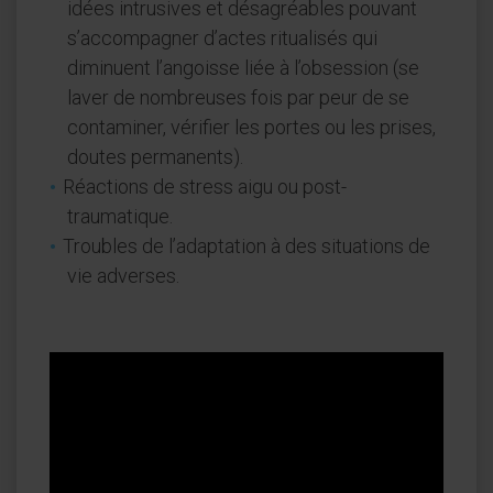
idées intrusives et désagréables pouvant
s’accompagner d’actes ritualisés qui
diminuent l’angoisse liée à l’obsession (se
laver de nombreuses fois par peur de se
contaminer, vérifier les portes ou les prises,
doutes permanents).
Réactions de stress aigu ou post-
traumatique.
Troubles de l’adaptation à des situations de
vie adverses.