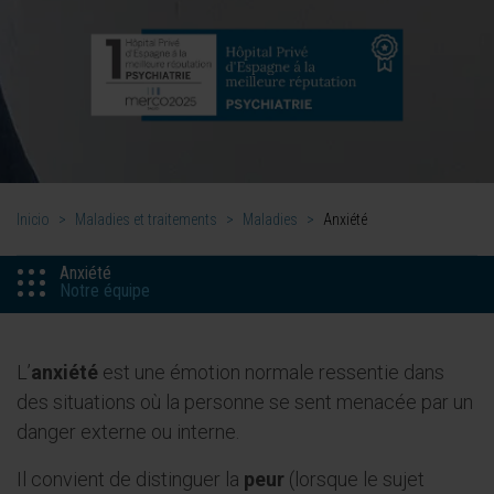
Inicio
>
Maladies et traitements
>
Maladies
>
Anxiété
Anxiété
Notre équipe
L’
anxiété
est une émotion normale ressentie dans
des situations où la personne se sent menacée par un
danger externe ou interne.
Il convient de distinguer la
peur
(lorsque le sujet