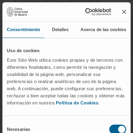
symptômes physiques de l’anxiété et
l’entraînement à la relaxation sont
particulièrement importants.
Consentimiento
Detalles
Acerca de las cookies
DEMANDEZ DES INFORMATIONS SUR CE TRAITEMENT
Uso de cookies
Este Sitio Web utiliza cookies propias y de terceros con
diferentes finalidades, como permitir la navegación y
usabilidad de la página web, personalizar sus
preferencias o realizar analíticas de uso de la página
Le Département de Psychiatrie
web. A continuación, puede configurar sus preferencias,
et de Psychologie Médicale
rechazar o bien aceptar todas las cookies y obtener más
de la Clínica Universidad de
información en nuestra
Política de Cookies
.
Navarra
Selección
Necesarias
de
Grâce à un travail pluridisciplinaire, le