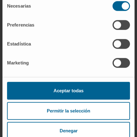
Faringología - Garganta.
Necesarias
de
Laringología - Voz.
consentimiento
Trastornos del equilibrio.
Preferencias
Problemas de cabeza y cuello.
Estadística
Marketing
Aceptar todas
Permitir la selección
¿Por qué en la Clínica?
Expertos en el tratamiento de problemas de
Denegar