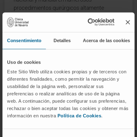
procedimientos quirúrgicos altamente
especializados.
Disponemos de la última tecnología y
realizamos todas las pruebas diagnósticas en
Consentimiento
Detalles
Acerca de las cookies
menos de 48 horas para ofrecer a nuestros
pacientes la mejor solución en el menor
tiempo posible.
Uso de cookies
Este Sitio Web utiliza cookies propias y de terceros con
Hemos sidos de los primeros centros de
diferentes finalidades, como permitir la navegación y
España en utilizar cirugía robótica en el
usabilidad de la página web, personalizar sus
tratamiento quirúrgico con el sistema Da
preferencias o realizar analíticas de uso de la página
Vinci®.
web. A continuación, puede configurar sus preferencias,
rechazar o bien aceptar todas las cookies y obtener más
Organizados en unidades especializadas
información en nuestra
Política de Cookies
.
Otología - Audición.
Rinología - Nariz.
Selección