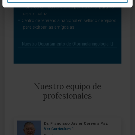
hipoacusia.
Pioneros en intervenciones por vía axilar para no
dejar cicatriz.
Centro de referencia nacional en sellado de tejidos
para extirpar las amígdalas.
Nuestro Departamento de Otorrinolaringología
Nuestro equipo de
profesionales
Dr. Francisco Javier Cervera Paz
Ver Curriculum