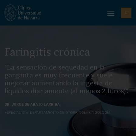
Faringitis crónica
"La sensación de sequedad en la
garganta es muy frecuente y suele
mejorar aumentando la ingesta de
líquidos diariamente (al menos 2 litros)".
DR. JORGE DE ABAJO LARRIBA
ESPECIALISTA. DEPARTAMENTO DE OTORRINOLARINGOLOGÍA