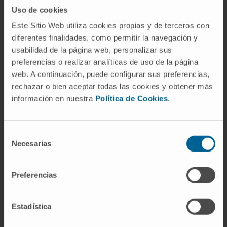
Referencias
Uso de cookies
Este Sitio Web utiliza cookies propias y de terceros con
Real Academia Española.
Acanto-, -
diferentes finalidades, como permitir la navegación y
acanto. Diccionario de la lengua
usabilidad de la página web, personalizar sus
española
.
preferencias o realizar analíticas de uso de la página
Real Academia Española.
Acanto.
web. A continuación, puede configurar sus preferencias,
Diccionario de la lengua española
.
rechazar o bien aceptar todas las cookies y obtener más
Cortés Gabaudan F, Ureña Bracero J.
información en nuestra
Política de Cookies
.
Lexema: akanth- (espina). Dicciomed,
Diccionario médico-biológico, histórico y
Selección
etimológico (Universidad de Salamanca)
.
Necesarias
de
Biblioteca Nacional de Medicina de
consentimiento
Estados Unidos.
Chorea-acanthocytosis.
Preferencias
MedlinePlus Genetics
.
Estadística
Entradas relacionadas en el
diccionario