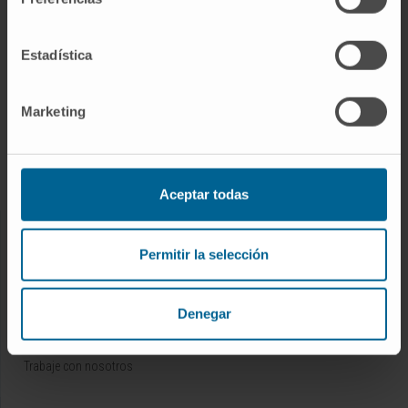
ENFERMEDADES Y TRATAMIENTOS
Estadística
Enfermedades
Pruebas diagnósticas
Marketing
Tratamientos
Cuidados en casa
Chequeos y salud
Aceptar todas
NUESTROS PROFESIONALES
Permitir la selección
Cancer Center
Conozca a los profesionales
Denegar
Servicios médicos
Trabaje con nosotros