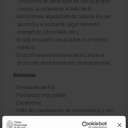
Otra forma de darle calor es con su propio
cuerpo, acostándose al lado de él.
Adminístrele alguna bebida caliente (no dar
alcohol) y si se puede, algún alimento
energético (chocolate, etc.).
Acuda, en cuanto sea posible, a un centro
médico.
Si la persona está inconsciente, inicie el
protocolo de reanimación cardiopulmonar.
Síntomas
Sensación de frío.
Piel seca y muy pálida.
Escalofríos.
Falta de coordinación de movimientos y del
lenguaje.
Respiración lenta y superficial. Pulso débil y