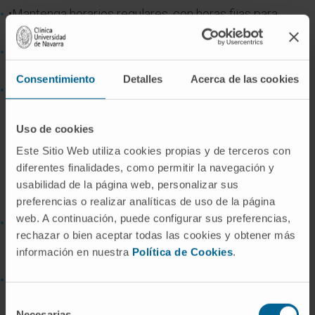
•Mantenga horarios regulares, con horas fijas para
acostarse y para levantarse, apagar la luz.
Evite hacer más de una siesta al día y que ésta no sea
prolongada, es decir, que no dure más de 30 minutos.
Consentimiento
Detalles
Acerca de las cookies
Haga ejercicio físico durante el día. No lo haga justo
antes de acostarse. Use el dormitorio exclusivamente
para dormir. No lo use para comer, ver la televisión o
Uso de cookies
escuchar la radio. Si después de 30 minutos no
Este Sitio Web utiliza cookies propias y de terceros con
consigue conciliar el sueño, en otra habitación
diferentes finalidades, como permitir la navegación y
practique alguna actividad relajante, leer una novela
usabilidad de la página web, personalizar sus
preferencias o realizar analíticas de uso de la página
sencilla, escuchar música suave.
web. A continuación, puede configurar sus preferencias,
Adopte una postura cómoda: Use almohadas para
rechazar o bien aceptar todas las cookies y obtener más
apoyar el abdomen o entre las rodillas. Dormir de lado,
información en nuestra
Política de Cookies
.
preferiblemente del izquierdo, puede ser más cómodo.
Procure que el dormitorio sea confortable y que en la
habitación no haga ni frío ni calor.
Selección
Necesarias