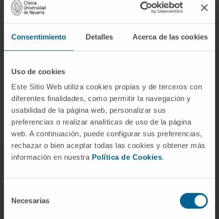
Síguenos
Consentimiento
Detalles
Acerca de las cookies
ENFERMEDADES Y TRATAMIENTOS
Enfermedades
Uso de cookies
Pruebas diagnósticas
Este Sitio Web utiliza cookies propias y de terceros con
diferentes finalidades, como permitir la navegación y
Tratamientos
usabilidad de la página web, personalizar sus
Cuidados en casa
preferencias o realizar analíticas de uso de la página
Chequeos y salud
web. A continuación, puede configurar sus preferencias,
rechazar o bien aceptar todas las cookies y obtener más
información en nuestra
Política de Cookies
.
NUESTROS PROFESIONALES
Cancer Center
Selección
Conozca a los profesionales
Necesarias
de
consentimiento
Servicios médicos