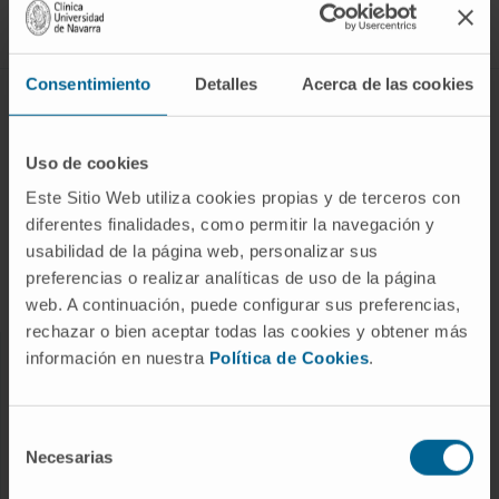
Síguenos
Consentimiento
Detalles
Acerca de las cookies
ENFERMEDADES Y TRATAMIENTOS
Enfermedades
Uso de cookies
Pruebas diagnósticas
Este Sitio Web utiliza cookies propias y de terceros con
diferentes finalidades, como permitir la navegación y
Tratamientos
usabilidad de la página web, personalizar sus
Cuidados en casa
preferencias o realizar analíticas de uso de la página
Chequeos y salud
web. A continuación, puede configurar sus preferencias,
rechazar o bien aceptar todas las cookies y obtener más
información en nuestra
Política de Cookies
.
NUESTROS PROFESIONALES
Cancer Center
Selección
Conozca a los profesionales
Necesarias
de
consentimiento
Servicios médicos